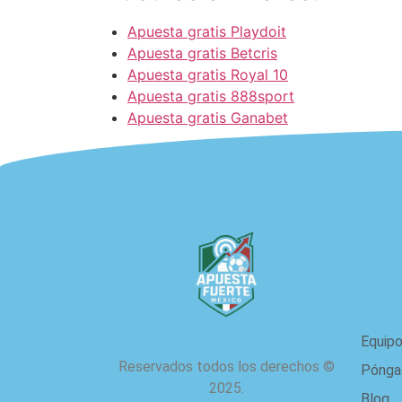
Apuesta gratis Playdoit
Apuesta gratis Betcris
Apuesta gratis Royal 10
Apuesta gratis 888sport
Apuesta gratis Ganabet
ac
no
Equip
Reservados todos los derechos
©
Pónga
2025.
Blog