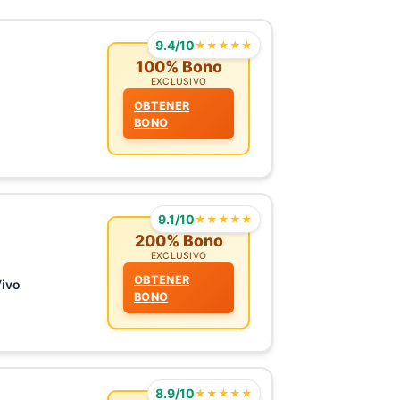
9.4/10
★★★★★
100% Bono
EXCLUSIVO
OBTENER
BONO
9.1/10
★★★★★
200% Bono
EXCLUSIVO
OBTENER
Vivo
BONO
8.9/10
★★★★★