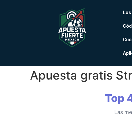
Los
Cód
Cuo
Apl
Apuesta gratis St
Top 
Las me