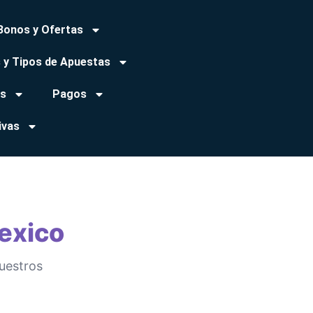
Bonos y Ofertas
 y Tipos de Apuestas
as
Pagos
ivas
exico
uestros