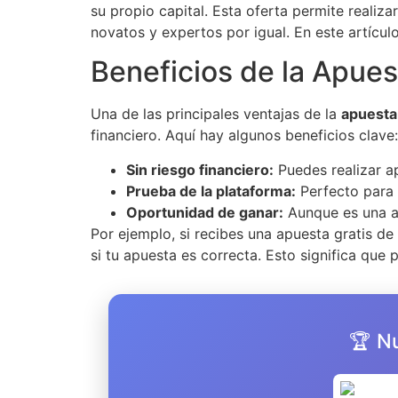
su propio capital. Esta oferta permite realiza
novatos y expertos por igual. En este artíc
Beneficios de la Apues
Una de las principales ventajas de la
apuesta
financiero. Aquí hay algunos beneficios clave:
Sin riesgo financiero:
Puedes realizar ap
Prueba de la plataforma:
Perfecto para f
Oportunidad de ganar:
Aunque es una ap
Por ejemplo, si recibes una apuesta gratis d
si tu apuesta es correcta. Esto significa que p
🏆 N