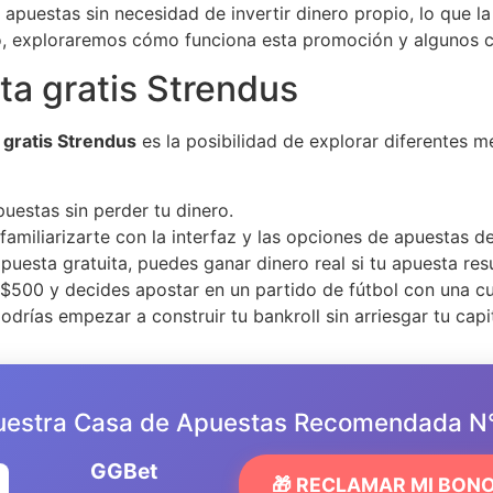
r apuestas sin necesidad de invertir dinero propio, lo que l
ulo, exploraremos cómo funciona esta promoción y algunos 
ta gratis Strendus
 gratis Strendus
es la posibilidad de explorar diferentes 
uestas sin perder tu dinero.
amiliarizarte con la interfaz y las opciones de apuestas d
uesta gratuita, puedes ganar dinero real si tu apuesta resu
e $500 y decides apostar en un partido de fútbol con una c
odrías empezar a construir tu bankroll sin arriesgar tu capita
uestra Casa de Apuestas Recomendada N
GGBet
🎁 RECLAMAR MI BON