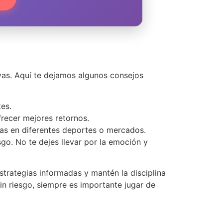
ivas. Aquí te dejamos algunos consejos
tes.
recer mejores retornos.
tas en diferentes deportes o mercados.
go. No te dejes llevar por la emoción y
strategias informadas y mantén la disciplina
in riesgo, siempre es importante jugar de