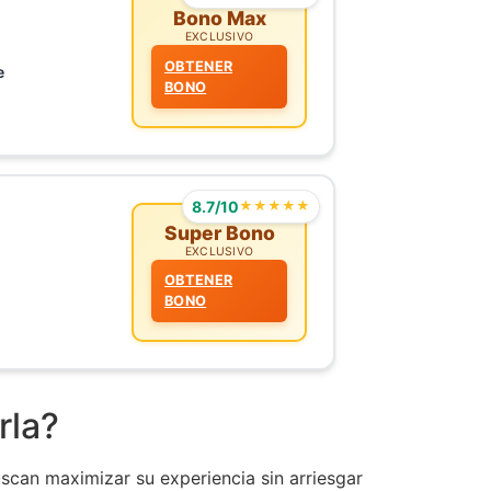
Bono Max
EXCLUSIVO
OBTENER
e
BONO
8.7/10
★★★★★
Super Bono
EXCLUSIVO
OBTENER
BONO
rla?
scan maximizar su experiencia sin arriesgar