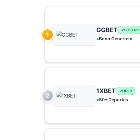
GGBET
SITIO N°1
1
Bono Generoso
1XBET
LÍDER
2
50+ Deportes