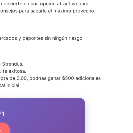
a convierte en una opción atractiva para
consejos para sacarle el máximo provecho.
mercados y deportes sin ningún riesgo
e Strendus.
lta exitosa.
uota de 2.00, podrías ganar $500 adicionales
l inicial.
°1
O