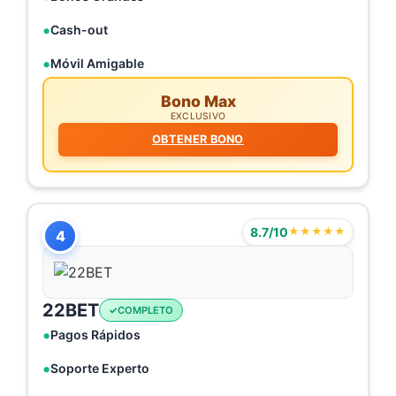
Cash-out
Móvil Amigable
Bono Max
EXCLUSIVO
OBTENER BONO
8.7/10
★★★★★
4
22BET
COMPLETO
Pagos Rápidos
Soporte Experto