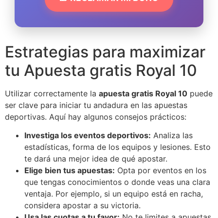
Estrategias para maximizar
tu Apuesta gratis Royal 10
Utilizar correctamente la
apuesta gratis Royal 10
puede
ser clave para iniciar tu andadura en las apuestas
deportivas. Aquí hay algunos consejos prácticos:
Investiga los eventos deportivos:
Analiza las
estadísticas, forma de los equipos y lesiones. Esto
te dará una mejor idea de qué apostar.
Elige bien tus apuestas:
Opta por eventos en los
que tengas conocimientos o donde veas una clara
ventaja. Por ejemplo, si un equipo está en racha,
considera apostar a su victoria.
Usa las cuotas a tu favor:
No te limites a apuestas