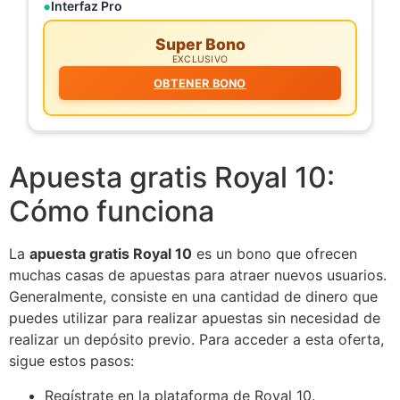
Interfaz Pro
Super Bono
EXCLUSIVO
OBTENER BONO
Apuesta gratis Royal 10:
Cómo funciona
La
apuesta gratis Royal 10
es un bono que ofrecen
muchas casas de apuestas para atraer nuevos usuarios.
Generalmente, consiste en una cantidad de dinero que
puedes utilizar para realizar apuestas sin necesidad de
realizar un depósito previo. Para acceder a esta oferta,
sigue estos pasos:
Regístrate en la plataforma de Royal 10.