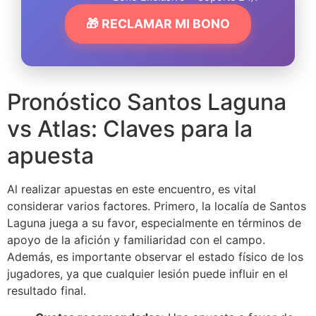
🎁 RECLAMAR MI BONO
Pronóstico Santos Laguna
vs Atlas: Claves para la
apuesta
Al realizar apuestas en este encuentro, es vital
considerar varios factores. Primero, la localía de Santos
Laguna juega a su favor, especialmente en términos de
apoyo de la afición y familiaridad con el campo.
Además, es importante observar el estado físico de los
jugadores, ya que cualquier lesión puede influir en el
resultado final.