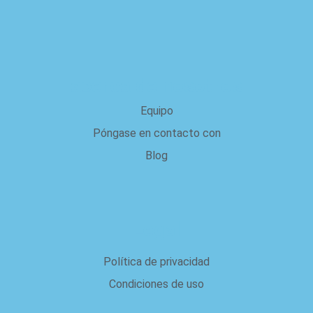
acerca de nosotros
Equipo
Póngase en contacto con
Blog
Legal
Política de privacidad
Condiciones de uso