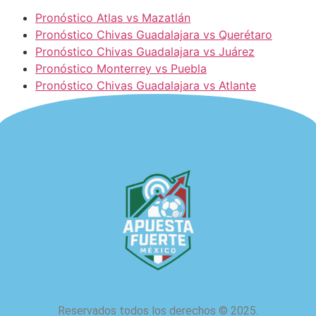
Pronóstico Atlas vs Mazatlán
Pronóstico Chivas Guadalajara vs Querétaro
Pronóstico Chivas Guadalajara vs Juárez
Pronóstico Monterrey vs Puebla
Pronóstico Chivas Guadalajara vs Atlante
Reservados todos los derechos
©
2025.