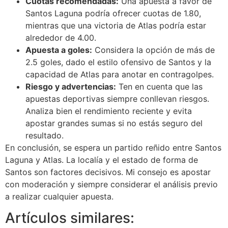
Cuotas recomendadas:
Una apuesta a favor de
Santos Laguna podría ofrecer cuotas de 1.80,
mientras que una victoria de Atlas podría estar
alrededor de 4.00.
Apuesta a goles:
Considera la opción de más de
2.5 goles, dado el estilo ofensivo de Santos y la
capacidad de Atlas para anotar en contragolpes.
Riesgo y advertencias:
Ten en cuenta que las
apuestas deportivas siempre conllevan riesgos.
Analiza bien el rendimiento reciente y evita
apostar grandes sumas si no estás seguro del
resultado.
En conclusión, se espera un partido reñido entre Santos
Laguna y Atlas. La localía y el estado de forma de
Santos son factores decisivos. Mi consejo es apostar
con moderación y siempre considerar el análisis previo
a realizar cualquier apuesta.
Artículos similares: