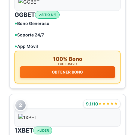
GGBET
SITIO N°1
Bono Generoso
Soporte 24/7
App Móvil
100% Bono
EXCLUSIVO
OBTENER BONO
9.1/10
★★★★★
2
1XBET
LÍDER