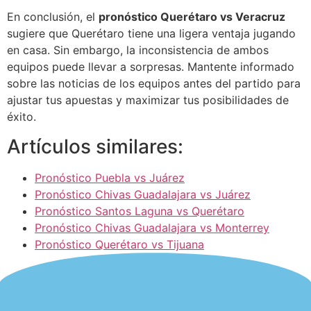
En conclusión, el
pronóstico Querétaro vs Veracruz
sugiere que Querétaro tiene una ligera ventaja jugando
en casa. Sin embargo, la inconsistencia de ambos
equipos puede llevar a sorpresas. Mantente informado
sobre las noticias de los equipos antes del partido para
ajustar tus apuestas y maximizar tus posibilidades de
éxito.
Artículos similares:
Pronóstico Puebla vs Juárez
Pronóstico Chivas Guadalajara vs Juárez
Pronóstico Santos Laguna vs Querétaro
Pronóstico Chivas Guadalajara vs Monterrey
Pronóstico Querétaro vs Tijuana