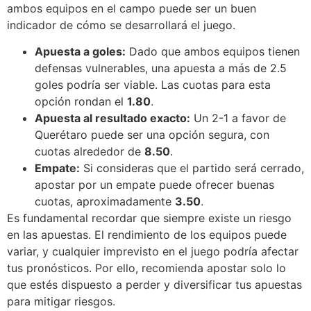
ambos equipos en el campo puede ser un buen
indicador de cómo se desarrollará el juego.
Apuesta a goles:
Dado que ambos equipos tienen
defensas vulnerables, una apuesta a más de 2.5
goles podría ser viable. Las cuotas para esta
opción rondan el
1.80
.
Apuesta al resultado exacto:
Un 2-1 a favor de
Querétaro puede ser una opción segura, con
cuotas alrededor de
8.50
.
Empate:
Si consideras que el partido será cerrado,
apostar por un empate puede ofrecer buenas
cuotas, aproximadamente
3.50
.
Es fundamental recordar que siempre existe un riesgo
en las apuestas. El rendimiento de los equipos puede
variar, y cualquier imprevisto en el juego podría afectar
tus pronósticos. Por ello, recomienda apostar solo lo
que estés dispuesto a perder y diversificar tus apuestas
para mitigar riesgos.