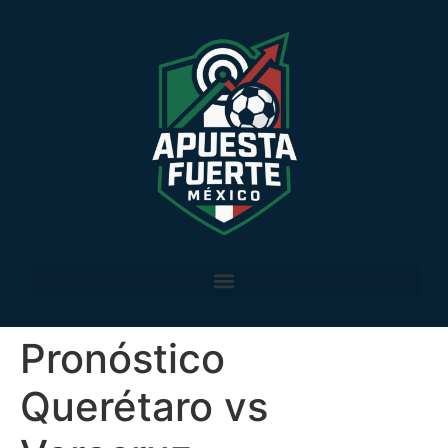
Pronóstico
Querétaro vs