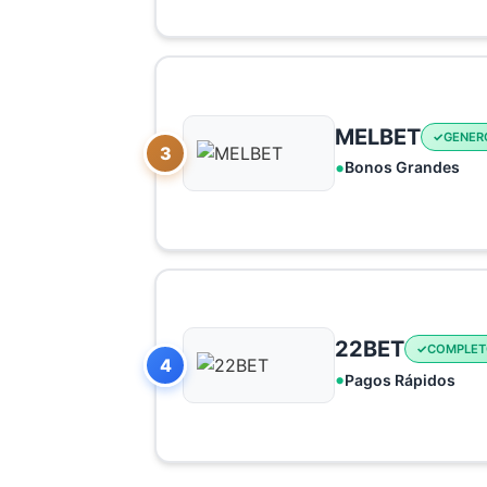
MELBET
GENER
3
Bonos Grandes
22BET
COMPLE
4
Pagos Rápidos