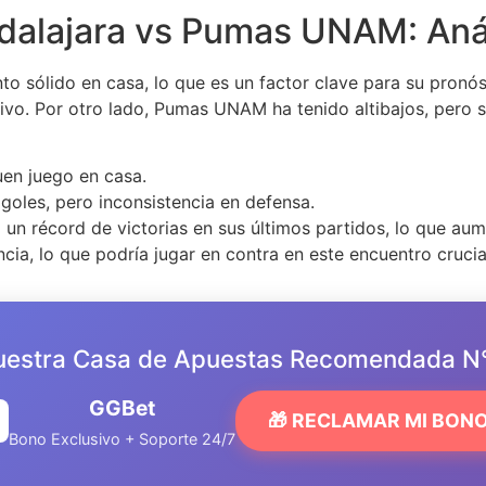
dalajara vs Pumas UNAM: Anál
o sólido en casa, lo que es un factor clave para su pronó
ivo. Por otro lado, Pumas UNAM ha tenido altibajos, pero s
en juego en casa.
oles, pero inconsistencia en defensa.
o un récord de victorias en sus últimos partidos, lo que au
cia, lo que podría jugar en contra en este encuentro crucia
uestra Casa de Apuestas Recomendada N
GGBet
🎁 RECLAMAR MI BON
Bono Exclusivo + Soporte 24/7