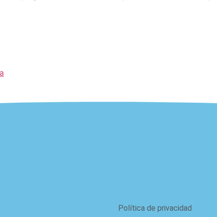
na
erca de
Legal
sotros
Política de privacidad
o