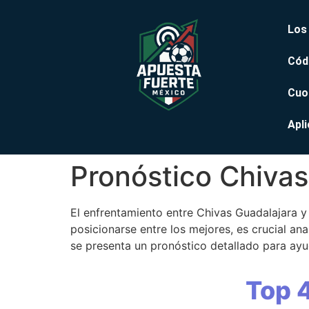
Los
Cód
Cuo
Apl
Pronóstico Chiva
El enfrentamiento entre Chivas Guadalajara
posicionarse entre los mejores, es crucial ana
se presenta un pronóstico detallado para ayu
Top 