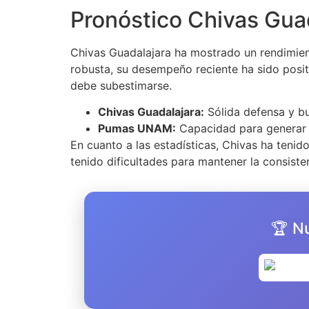
Pronóstico Chivas Gua
Chivas Guadalajara ha mostrado un rendimient
robusta, su desempeño reciente ha sido posit
debe subestimarse.
Chivas Guadalajara:
Sólida defensa y bu
Pumas UNAM:
Capacidad para generar g
En cuanto a las estadísticas, Chivas ha tenid
tenido dificultades para mantener la consisten
🏆 N