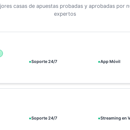
jores casas de apuestas probadas y aprobadas por n
expertos
Soporte 24/7
App Móvil
Soporte 24/7
Streaming en 