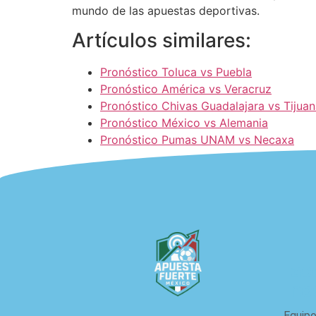
mundo de las apuestas deportivas.
Artículos similares:
Pronóstico Toluca vs Puebla
Pronóstico América vs Veracruz
Pronóstico Chivas Guadalajara vs Tijua
Pronóstico México vs Alemania
Pronóstico Pumas UNAM vs Necaxa
ac
no
Equip