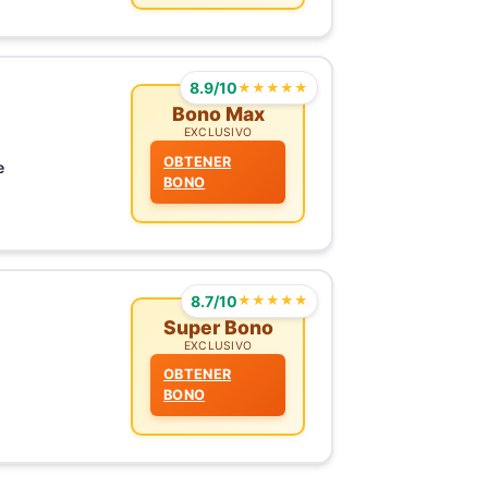
8.9/10
★★★★★
Bono Max
EXCLUSIVO
OBTENER
e
BONO
8.7/10
★★★★★
Super Bono
EXCLUSIVO
OBTENER
BONO