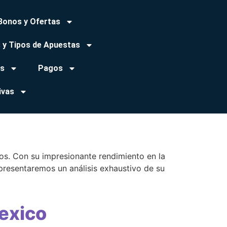
Bonos y Ofertas
 y Tipos de Apuestas
as
Pagos
ivas
os. Con su impresionante rendimiento en la
 presentaremos un análisis exhaustivo de su
exico