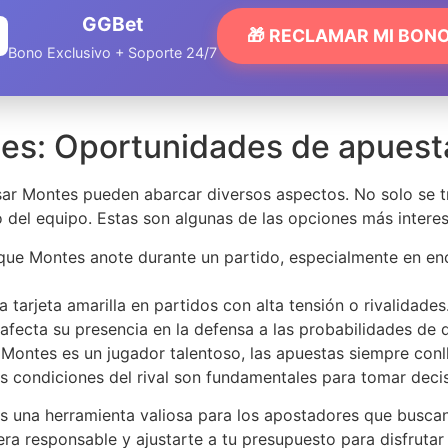
GGBet
🎁 RECLAMAR MI BON
Bono Exclusivo + Soporte 24/7
es: Oportunidades de apuest
r Montes pueden abarcar diversos aspectos. No solo se tra
o del equipo. Estas son algunas de las opciones más interes
que Montes anote durante un partido, especialmente en enc
 tarjeta amarilla en partidos con alta tensión o rivalidades
fecta su presencia en la defensa a las probabilidades de 
Montes es un jugador talentoso, las apuestas siempre conll
las condiciones del rival son fundamentales para tomar deci
s una herramienta valiosa para los apostadores que buscan
 responsable y ajustarte a tu presupuesto para disfrutar 