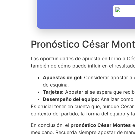
Pronóstico César Mont
Las oportunidades de apuesta en torno a Césa
también de cómo puede influir en el resultad
Apuestas de gol:
Considerar apostar a 
de esquina.
Tarjetas:
Apostar si se espera que reciba
Desempeño del equipo:
Analizar cómo a
Es crucial tener en cuenta que, aunque César 
contexto del partido, la forma del equipo y 
En conclusión, el
pronóstico César Montes
e
mexicano. Recuerda siempre apostar de manera