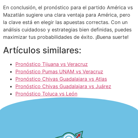
En conclusión, el pronóstico para el partido América vs
Mazatlán sugiere una clara ventaja para América, pero
la clave está en elegir las apuestas correctas. Con un
análisis cuidadoso y estrategias bien definidas, puedes
maximizar tus probabilidades de éxito. ¡Buena suerte!
Artículos similares:
Pronóstico Tijuana vs Veracruz
Pronóstico Pumas UNAM vs Veracruz
Pronóstico Chivas Guadalajara vs Atlas
Pronóstico Chivas Guadalajara vs Juárez
Pronóstico Toluca vs León