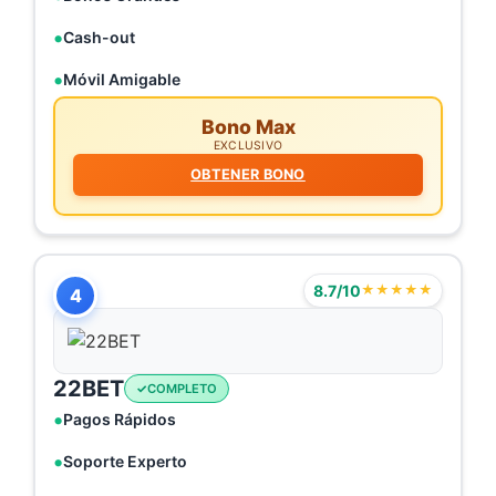
Cash-out
Móvil Amigable
Bono Max
EXCLUSIVO
OBTENER BONO
8.7/10
★★★★★
4
22BET
COMPLETO
Pagos Rápidos
Soporte Experto