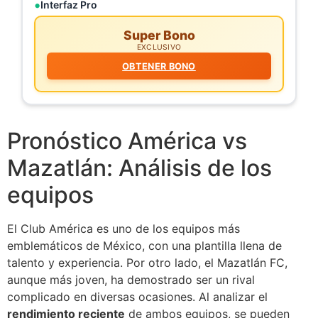
Interfaz Pro
Super Bono
EXCLUSIVO
OBTENER BONO
Pronóstico América vs
Mazatlán: Análisis de los
equipos
El Club América es uno de los equipos más
emblemáticos de México, con una plantilla llena de
talento y experiencia. Por otro lado, el Mazatlán FC,
aunque más joven, ha demostrado ser un rival
complicado en diversas ocasiones. Al analizar el
rendimiento reciente
de ambos equipos, se pueden