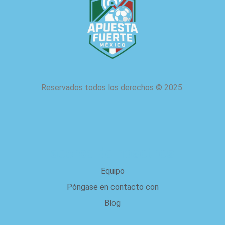
Reservados todos los derechos
©
2025.
acerca de nosotros
Equipo
Póngase en contacto con
Blog