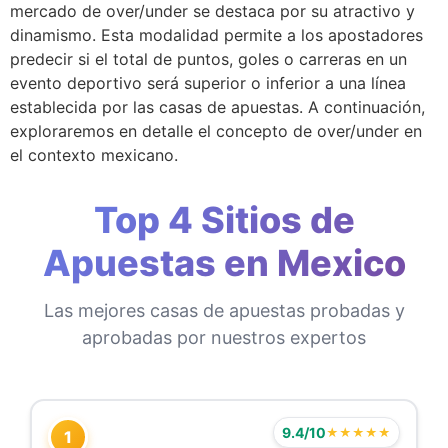
mercado de over/under se destaca por su atractivo y
dinamismo. Esta modalidad permite a los apostadores
predecir si el total de puntos, goles o carreras en un
evento deportivo será superior o inferior a una línea
establecida por las casas de apuestas. A continuación,
exploraremos en detalle el concepto de over/under en
el contexto mexicano.
Top 4 Sitios de
Apuestas en Mexico
Las mejores casas de apuestas probadas y
aprobadas por nuestros expertos
9.4/10
★★★★★
1