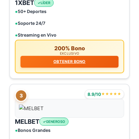
1XBET
LÍDER
50+ Deportes
Soporte 24/7
Streaming en Vivo
200% Bono
EXCLUSIVO
OBTENER BONO
8.9/10
★★★★★
3
MELBET
GENEROSO
Bonos Grandes