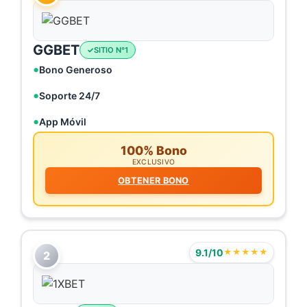
GGBET
SITIO N°1
Bono Generoso
Soporte 24/7
App Móvil
100% Bono
EXCLUSIVO
OBTENER BONO
9.1/10
★★★★★
2