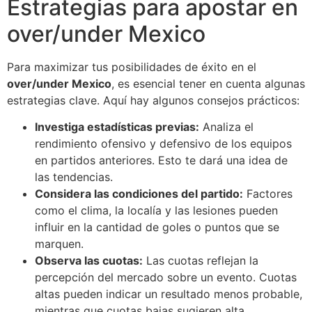
Estrategias para apostar en
over/under Mexico
Para maximizar tus posibilidades de éxito en el
over/under Mexico
, es esencial tener en cuenta algunas
estrategias clave. Aquí hay algunos consejos prácticos:
Investiga estadísticas previas:
Analiza el
rendimiento ofensivo y defensivo de los equipos
en partidos anteriores. Esto te dará una idea de
las tendencias.
Considera las condiciones del partido:
Factores
como el clima, la localía y las lesiones pueden
influir en la cantidad de goles o puntos que se
marquen.
Observa las cuotas:
Las cuotas reflejan la
percepción del mercado sobre un evento. Cuotas
altas pueden indicar un resultado menos probable,
mientras que cuotas bajas sugieren alta