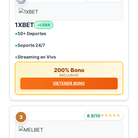
1XBET
LÍDER
50+ Deportes
Soporte 24/7
Streaming en Vivo
200% Bono
EXCLUSIVO
OBTENER BONO
8.9/10
★★★★★
3