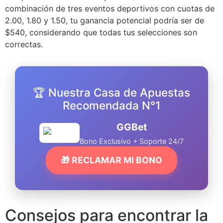
combinación de tres eventos deportivos con cuotas de
2.00, 1.80 y 1.50, tu ganancia potencial podría ser de
$540, considerando que todas tus selecciones son
correctas.
🏆 Nuestra Casa de Apuestas
Recomendada N°1
GGBet
Bono Exclusivo + Soporte 24/7
🎁 RECLAMAR MI BONO
Consejos para encontrar la