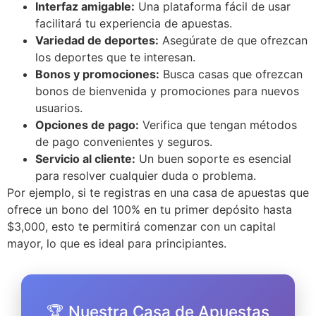
Interfaz amigable:
Una plataforma fácil de usar
facilitará tu experiencia de apuestas.
Variedad de deportes:
Asegúrate de que ofrezcan
los deportes que te interesan.
Bonos y promociones:
Busca casas que ofrezcan
bonos de bienvenida y promociones para nuevos
usuarios.
Opciones de pago:
Verifica que tengan métodos
de pago convenientes y seguros.
Servicio al cliente:
Un buen soporte es esencial
para resolver cualquier duda o problema.
Por ejemplo, si te registras en una casa de apuestas que
ofrece un bono del 100% en tu primer depósito hasta
$3,000, esto te permitirá comenzar con un capital
mayor, lo que es ideal para principiantes.
🏆 Nuestra Casa de Apuestas