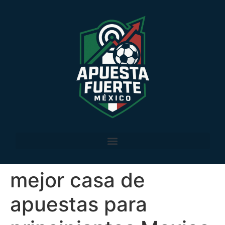
mejor casa de
apuestas para