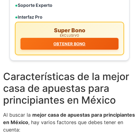
Soporte Experto
Interfaz Pro
Super Bono
EXCLUSIVO
OBTENER BONO
Características de la mejor
casa de apuestas para
principiantes en México
Al buscar la
mejor casa de apuestas para principiantes
en México
, hay varios factores que debes tener en
cuenta: