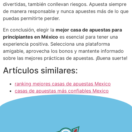
divertidas, también conllevan riesgos. Apuesta siempre
de manera responsable y nunca apuestes más de lo que
puedas permitirte perder.
En conclusión, elegir la
mejor casa de apuestas para
principiantes en México
es esencial para tener una
experiencia positiva. Selecciona una plataforma
amigable, aprovecha los bonos y mantente informado
sobre las mejores prácticas de apuestas. ¡Buena suerte!
Artículos similares:
ranking mejores casas de apuestas Mexico
casas de apuestas más confiables Mexico