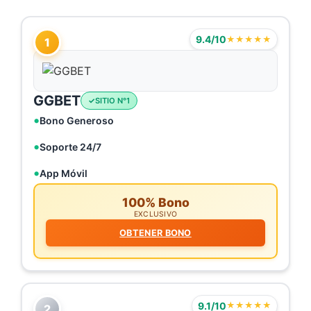
9.4/10
★★★★★
1
GGBET
SITIO N°1
Bono Generoso
Soporte 24/7
App Móvil
100% Bono
EXCLUSIVO
OBTENER BONO
9.1/10
★★★★★
2