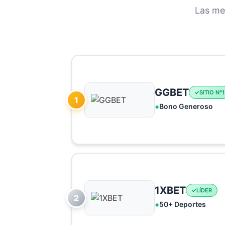
Las me
GGBET
SITIO N°1
1
Bono Generoso
1XBET
LÍDER
2
50+ Deportes