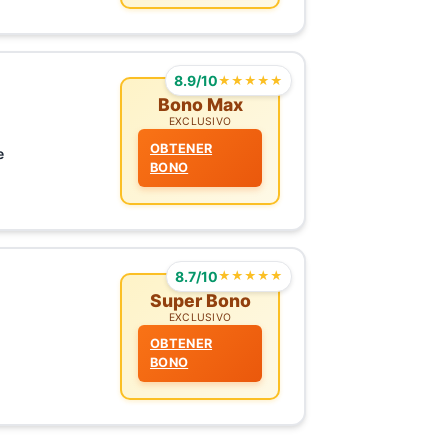
8.9/10
★★★★★
Bono Max
EXCLUSIVO
OBTENER
e
BONO
8.7/10
★★★★★
Super Bono
EXCLUSIVO
OBTENER
BONO