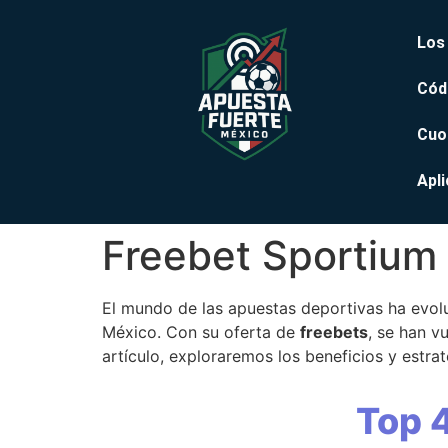
Los
Cód
Cuo
Apl
Freebet Sportium
El mundo de las apuestas deportivas ha evol
México. Con su oferta de
freebets
, se han v
artículo, exploraremos los beneficios y estr
Top 