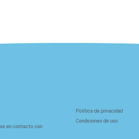
erca de
Legal
sotros
Política de privacidad
o
Condiciones de uso
se en contacto con