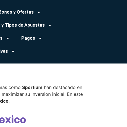
Bonos y Ofertas
 y Tipos de Apuestas
as
Pagos
ivas
ormas como
Sportium
han destacado en
maximizar su inversión inicial. En este
xico
.
exico