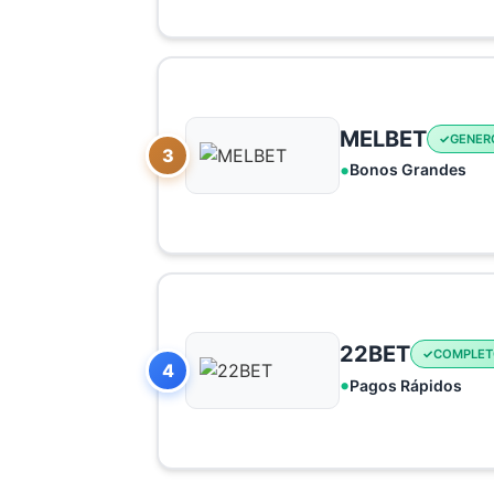
MELBET
GENER
3
Bonos Grandes
22BET
COMPLE
4
Pagos Rápidos