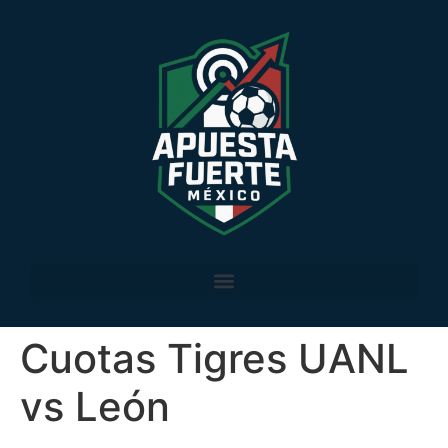
Cuotas Tigres UANL
vs León