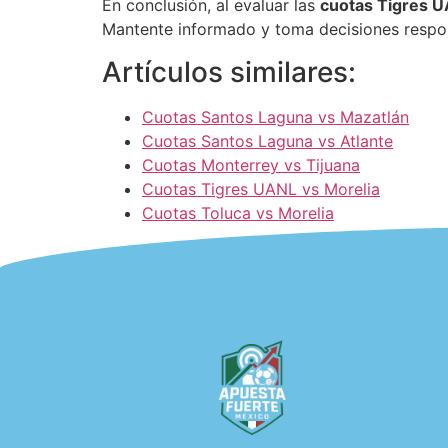
En conclusión, al evaluar las
cuotas Tigres U
Mantente informado y toma decisiones respons
Artículos similares:
Cuotas Santos Laguna vs Mazatlán
Cuotas Santos Laguna vs Atlante
Cuotas Monterrey vs Tijuana
Cuotas Tigres UANL vs Morelia
Cuotas Toluca vs Morelia
ac
no