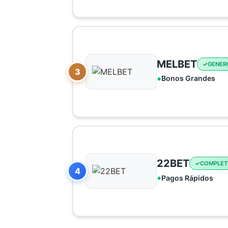
MELBET
GENER
3
Bonos Grandes
22BET
COMPLE
4
Pagos Rápidos