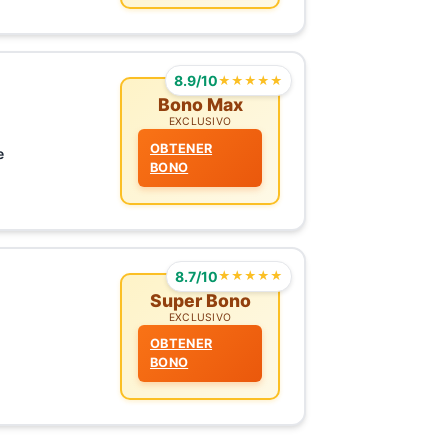
8.9/10
★★★★★
Bono Max
EXCLUSIVO
OBTENER
e
BONO
8.7/10
★★★★★
Super Bono
EXCLUSIVO
OBTENER
BONO