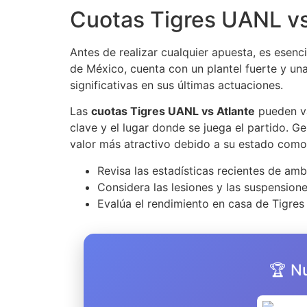
Cuotas Tigres UANL vs 
Antes de realizar cualquier apuesta, es esenc
de México, cuenta con un plantel fuerte y una 
significativas en sus últimas actuaciones.
Las
cuotas Tigres UANL vs Atlante
pueden va
clave y el lugar donde se juega el partido. Ge
valor más atractivo debido a su estado com
Revisa las estadísticas recientes de am
Considera las lesiones y las suspension
Evalúa el rendimiento en casa de Tigres 
🏆 N