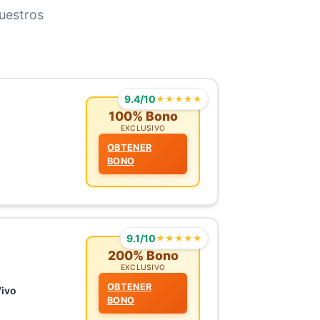
uestros
9.4/10
★★★★★
100% Bono
EXCLUSIVO
OBTENER
BONO
9.1/10
★★★★★
200% Bono
EXCLUSIVO
OBTENER
Vivo
BONO