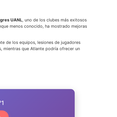
igres UANL
, uno de los clubes más exitosos
unque menos conocido, ha mostrado mejoras
te de los equipos, lesiones de jugadores
s, mientras que Atlante podría ofrecer un
°1