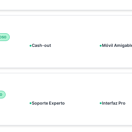
OSO
Cash-out
Móvil Amigabl
TO
Soporte Experto
Interfaz Pro