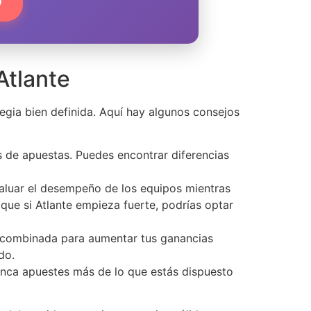
O
Atlante
tegia bien definida. Aquí hay algunos consejos
s de apuestas. Puedes encontrar diferencias
aluar el desempeño de los equipos mientras
que si Atlante empieza fuerte, podrías optar
a combinada para aumentar tus ganancias
do.
unca apuestes más de lo que estás dispuesto