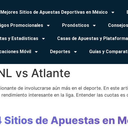
 Mejores Sitios de Apuestas Deportivas en México
igos Promocionales
Pronósticos
Consejos
tas y Estadísticas
Casas de Apuestas y Plataform
icaciones Móvil
Deportes
Guías y Comparat
NL vs Atlante
nante de involucrarse aún más en el deporte. En este art
rendimiento interesante en la liga. Entender las cuotas es 
4 Sitios de Apuestas en M