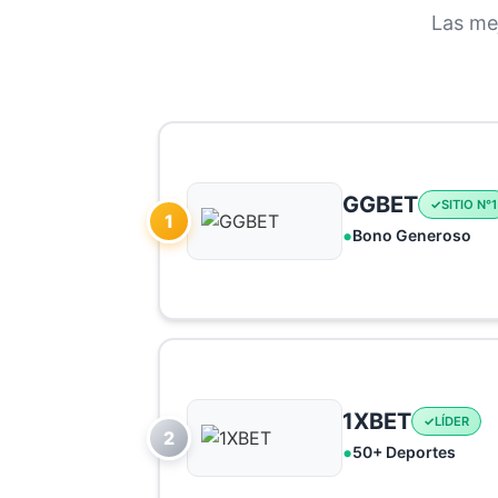
Las me
GGBET
SITIO N°1
1
Bono Generoso
1XBET
LÍDER
2
50+ Deportes