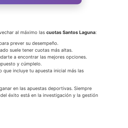
ovechar al máximo las
cuotas Santos Laguna
:
para prever su desempeño.
ado suele tener cuotas más altas.
arte a encontrar las mejores opciones.
upuesto y cúmplelo.
 que incluye tu apuesta inicial más las
ganar en las apuestas deportivas. Siempre
el éxito está en la investigación y la gestión