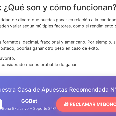
: ¿Qué son y cómo funcionan
tidad de dinero que puedes ganar en relación a la cantida
den variar según múltiples factores, como el rendimiento de
s formatos: decimal, fraccional y americano. Por ejemplo, s
postado, podrías ganar otro peso en caso de éxito.
avorito.
 considerado menos probable de ganar.
uestra Casa de Apuestas Recomendada N
GGBet
🎁 RECLAMAR MI BON
Bono Exclusivo + Soporte 24/7