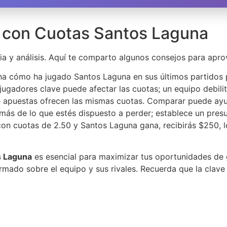
 con Cuotas Santos Laguna
ia y análisis. Aquí te comparto algunos consejos para apr
a cómo ha jugado Santos Laguna en sus últimos partidos 
ugadores clave puede afectar las cuotas; un equipo debilit
 apuestas ofrecen las mismas cuotas. Comparar puede ayud
ás de lo que estés dispuesto a perder; establece un pres
on cuotas de 2.50 y Santos Laguna gana, recibirás $250, lo
s Laguna
es esencial para maximizar tus oportunidades de 
rmado sobre el equipo y sus rivales. Recuerda que la clave d