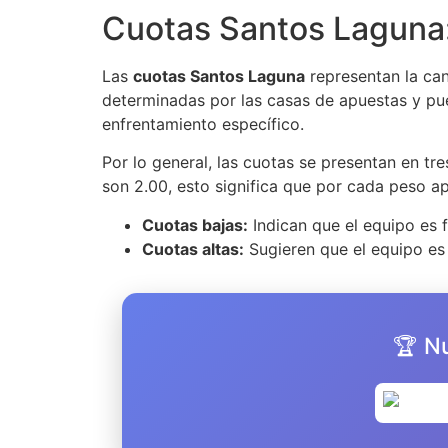
Cuotas Santos Laguna
Las
cuotas Santos Laguna
representan la can
determinadas por las casas de apuestas y pue
enfrentamiento específico.
Por lo general, las cuotas se presentan en tre
son 2.00, esto significa que por cada peso a
Cuotas bajas:
Indican que el equipo es f
Cuotas altas:
Sugieren que el equipo es
🏆 N