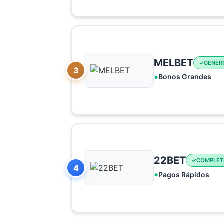
MELBET
GENER
3
Bonos Grandes
22BET
COMPLE
4
Pagos Rápidos