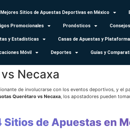
 Mejores Sitios de Apuestas Deportivas en México
igos Promocionales
Pronósticos
Consejos
tas y Estadísticas
Casas de Apuestas y Plataform
icaciones Móvil
Deportes
Guías y Comparat
 vs Necaxa
nante de involucrarse con los eventos deportivos, y el pa
uotas Querétaro vs Necaxa
, los apostadores pueden toma
4 Sitios de Apuestas en M