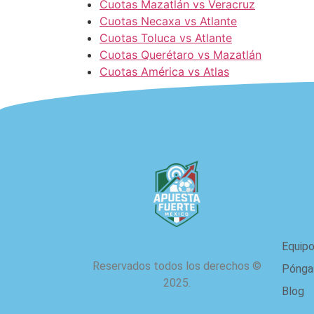
Cuotas Mazatlán vs Veracruz
Cuotas Necaxa vs Atlante
Cuotas Toluca vs Atlante
Cuotas Querétaro vs Mazatlán
Cuotas América vs Atlas
ac
no
Equip
Reservados todos los derechos
©
Pónga
2025.
Blog