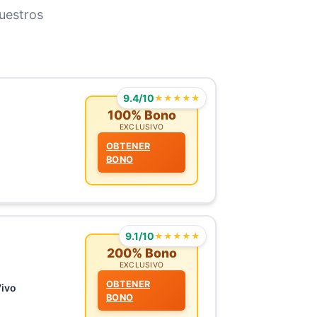
uestros
9.4/10
★★★★★
100% Bono
EXCLUSIVO
OBTENER
BONO
9.1/10
★★★★★
200% Bono
EXCLUSIVO
OBTENER
Vivo
BONO