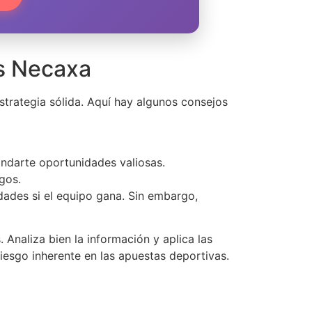
vs Necaxa
estrategia sólida. Aquí hay algunos consejos
indarte oportunidades valiosas.
gos.
ades si el equipo gana. Sin embargo,
Analiza bien la información y aplica las
iesgo inherente en las apuestas deportivas.