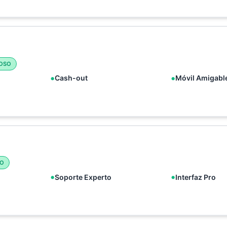
OSO
Cash-out
Móvil Amigabl
TO
Soporte Experto
Interfaz Pro