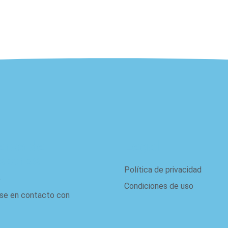
erca de
Legal
sotros
Política de privacidad
o
Condiciones de uso
se en contacto con