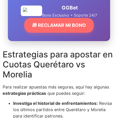
GGBet
Bono Exclusivo + Soporte 24/7
🎁 RECLAMAR MI BONO
Estrategias para apostar en
Cuotas Querétaro vs
Morelia
Para realizar apuestas más seguras, aquí hay algunas
estrategias prácticas
que puedes seguir:
Investiga el historial de enfrentamientos:
Revisa
los últimos partidos entre Querétaro y Morelia
para identificar patrones.