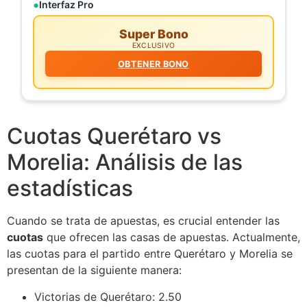
Interfaz Pro
Super Bono
EXCLUSIVO
OBTENER BONO
Cuotas Querétaro vs
Morelia: Análisis de las
estadísticas
Cuando se trata de apuestas, es crucial entender las
cuotas
que ofrecen las casas de apuestas. Actualmente,
las cuotas para el partido entre Querétaro y Morelia se
presentan de la siguiente manera:
Victorias de Querétaro: 2.50