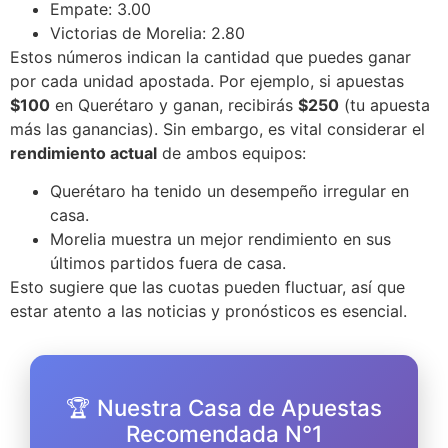
Empate: 3.00
Victorias de Morelia: 2.80
Estos números indican la cantidad que puedes ganar
por cada unidad apostada. Por ejemplo, si apuestas
$100
en Querétaro y ganan, recibirás
$250
(tu apuesta
más las ganancias). Sin embargo, es vital considerar el
rendimiento actual
de ambos equipos:
Querétaro ha tenido un desempeño irregular en
casa.
Morelia muestra un mejor rendimiento en sus
últimos partidos fuera de casa.
Esto sugiere que las cuotas pueden fluctuar, así que
estar atento a las noticias y pronósticos es esencial.
🏆 Nuestra Casa de Apuestas
Recomendada N°1