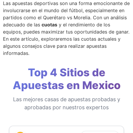
Las apuestas deportivas son una forma emocionante de
involucrarse en el mundo del fútbol, especialmente en
partidos como el Querétaro vs Morelia. Con un análisis
adecuado de las
cuotas
y el rendimiento de los
equipos, puedes maximizar tus oportunidades de ganar.
En este artículo, exploraremos las cuotas actuales y
algunos consejos clave para realizar apuestas
informadas.
Top 4 Sitios de
Apuestas en Mexico
Las mejores casas de apuestas probadas y
aprobadas por nuestros expertos