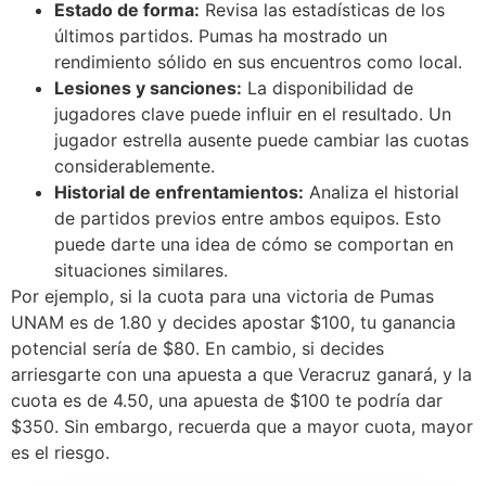
Estado de forma:
Revisa las estadísticas de los
últimos partidos. Pumas ha mostrado un
rendimiento sólido en sus encuentros como local.
Lesiones y sanciones:
La disponibilidad de
jugadores clave puede influir en el resultado. Un
jugador estrella ausente puede cambiar las cuotas
considerablemente.
Historial de enfrentamientos:
Analiza el historial
de partidos previos entre ambos equipos. Esto
puede darte una idea de cómo se comportan en
situaciones similares.
Por ejemplo, si la cuota para una victoria de Pumas
UNAM es de 1.80 y decides apostar $100, tu ganancia
potencial sería de $80. En cambio, si decides
arriesgarte con una apuesta a que Veracruz ganará, y la
cuota es de 4.50, una apuesta de $100 te podría dar
$350. Sin embargo, recuerda que a mayor cuota, mayor
es el riesgo.