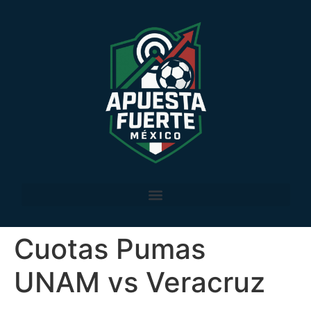
Cuotas Pumas
UNAM vs Veracruz