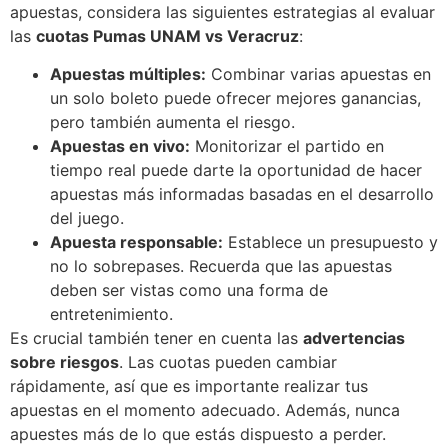
apuestas, considera las siguientes estrategias al evaluar
las
cuotas Pumas UNAM vs Veracruz
:
Apuestas múltiples:
Combinar varias apuestas en
un solo boleto puede ofrecer mejores ganancias,
pero también aumenta el riesgo.
Apuestas en vivo:
Monitorizar el partido en
tiempo real puede darte la oportunidad de hacer
apuestas más informadas basadas en el desarrollo
del juego.
Apuesta responsable:
Establece un presupuesto y
no lo sobrepases. Recuerda que las apuestas
deben ser vistas como una forma de
entretenimiento.
Es crucial también tener en cuenta las
advertencias
sobre riesgos
. Las cuotas pueden cambiar
rápidamente, así que es importante realizar tus
apuestas en el momento adecuado. Además, nunca
apuestes más de lo que estás dispuesto a perder.