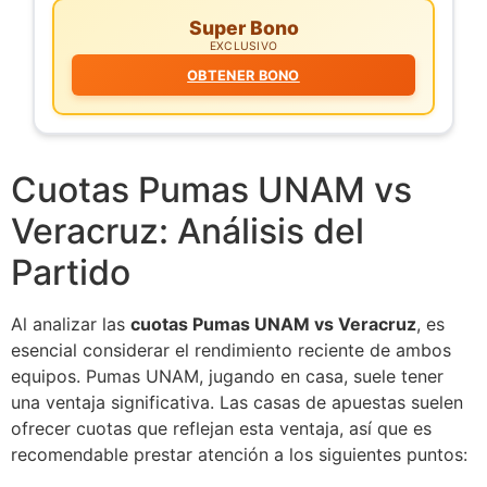
Super Bono
EXCLUSIVO
OBTENER BONO
Cuotas Pumas UNAM vs
Veracruz: Análisis del
Partido
Al analizar las
cuotas Pumas UNAM vs Veracruz
, es
esencial considerar el rendimiento reciente de ambos
equipos. Pumas UNAM, jugando en casa, suele tener
una ventaja significativa. Las casas de apuestas suelen
ofrecer cuotas que reflejan esta ventaja, así que es
recomendable prestar atención a los siguientes puntos: