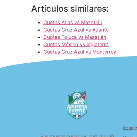
Artículos similares:
Cuotas Atlas vs Mazatlán
Cuotas Cruz Azul vs Atlante
Cuotas Toluca vs Mazatlán
Cuotas México vs Inglaterra
Cuotas Cruz Azul vs Monterrey
ac
no
Equip
Reservados todos los derechos
©