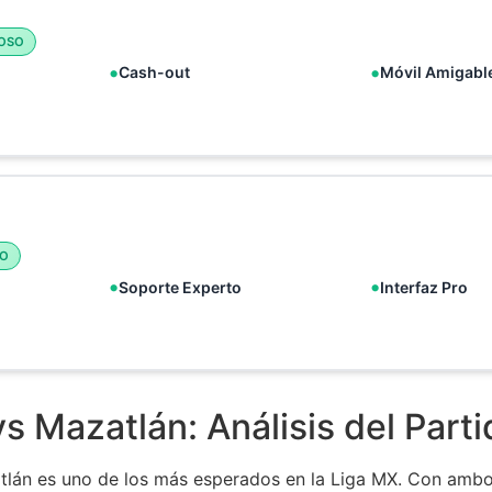
OSO
Cash-out
Móvil Amigabl
TO
Soporte Experto
Interfaz Pro
Mazatlán: Análisis del Parti
lán es uno de los más esperados en la Liga MX. Con ambo