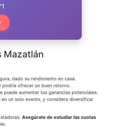
°1
O
s Mazatlán
ura, dado su rendimiento en casa.
 podría ofrecer un buen retorno.
ue puede aumentar tus ganancias potenciales.
l
en un solo evento, y considera diversificar
ostadores.
Asegúrate de estudiar las cuotas
le.