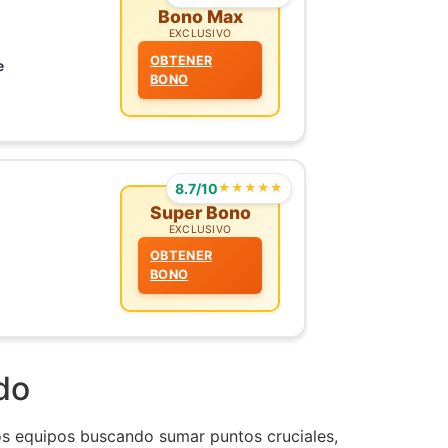
Bono Max
EXCLUSIVO
OBTENER
e
BONO
8.7/10
★★★★★
Super Bono
EXCLUSIVO
OBTENER
BONO
do
s equipos buscando sumar puntos cruciales,