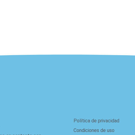
erca de
Legal
sotros
Política de privacidad
o
Condiciones de uso