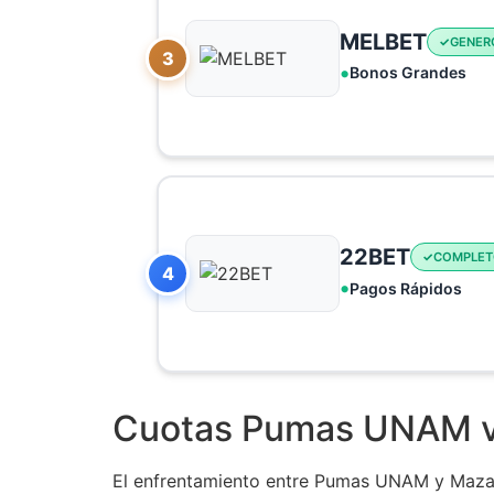
MELBET
GENER
3
Bonos Grandes
22BET
COMPLE
4
Pagos Rápidos
Cuotas Pumas UNAM vs 
El enfrentamiento entre Pumas UNAM y Mazat