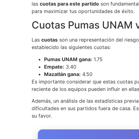
las
cuotas para este partido
son fundamentale
para maximizar tus oportunidades de éxito.
Cuotas Pumas UNAM vs
Las
cuotas
son una representación del riesgo
establecido las siguientes cuotas:
Pumas UNAM gana:
1.75
Empate:
3.40
Mazatlán gana:
4.50
Es importante considerar que estas cuotas pu
reciente de los equipos pueden influir en ella
Además, un análisis de las estadísticas prev
dificultades en sus partidos fuera de casa. E
su favor.