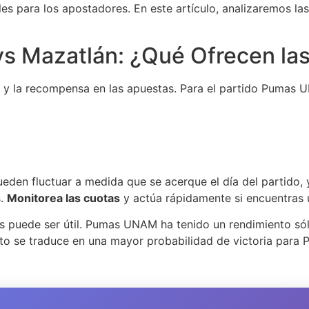
s para los apostadores. En este artículo, analizaremos la
 Mazatlán: ¿Qué Ofrecen las
 y la recompensa en las apuestas. Para el partido Pumas 
eden fluctuar a medida que se acerque el día del partido, 
s.
Monitorea las cuotas
y actúa rápidamente si encuentras u
ias puede ser útil. Pumas UNAM ha tenido un rendimiento só
sto se traduce en una mayor probabilidad de victoria para P