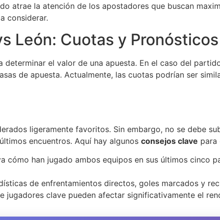
tido atrae la atención de los apostadores que buscan maxim
a considerar.
 León: Cuotas y Pronósticos
 determinar el valor de una apuesta. En el caso del parti
sas de apuesta. Actualmente, las cuotas podrían ser similar
derados ligeramente favoritos. Sin embargo, no se debe su
últimos encuentros. Aquí hay algunos
consejos clave
para 
va cómo han jugado ambos equipos en sus últimos cinco pa
adísticas de enfrentamientos directos, goles marcados y rec
de jugadores clave pueden afectar significativamente el re