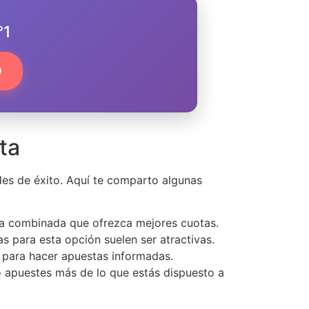
°1
O
ta
ades de éxito. Aquí te comparto algunas
ta combinada que ofrezca mejores cuotas.
s para esta opción suelen ser atractivas.
s para hacer apuestas informadas.
o apuestes más de lo que estás dispuesto a