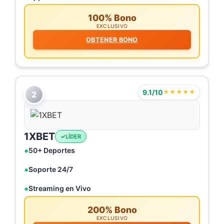
100% Bono
EXCLUSIVO
OBTENER BONO
9.1/10
★★★★★
2
1XBET
LÍDER
50+ Deportes
Soporte 24/7
Streaming en Vivo
200% Bono
EXCLUSIVO