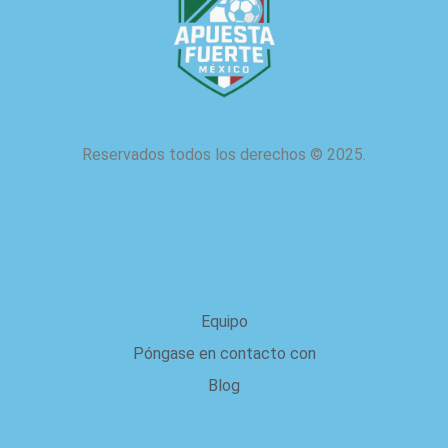
Reservados todos los derechos
©
2025.
acerca de nosotros
Equipo
Póngase en contacto con
Blog