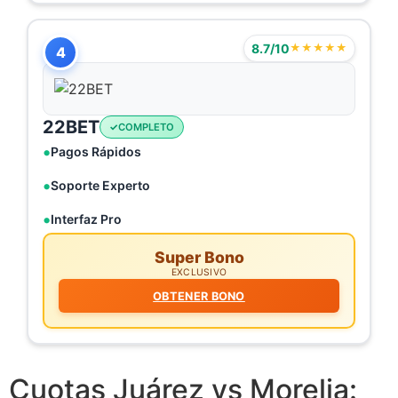
8.7/10
★★★★★
4
22BET
COMPLETO
Pagos Rápidos
Soporte Experto
Interfaz Pro
Super Bono
EXCLUSIVO
OBTENER BONO
Cuotas Juárez vs Morelia: