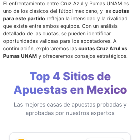
El enfrentamiento entre Cruz Azul y Pumas UNAM es
uno de los clásicos del fútbol mexicano, y las
cuotas
para este partido
reflejan la intensidad y la rivalidad
que existe entre ambos equipos. Con un análisis
detallado de las cuotas, se pueden identificar
oportunidades valiosas para los apostadores. A
continuación, exploraremos las
cuotas Cruz Azul vs
Pumas UNAM
y ofreceremos consejos estratégicos.
Top 4 Sitios de
Apuestas en Mexico
Las mejores casas de apuestas probadas y
aprobadas por nuestros expertos