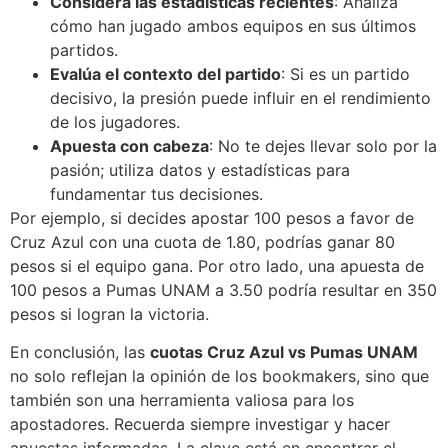
Considera las estadísticas recientes
: Analiza
cómo han jugado ambos equipos en sus últimos
partidos.
Evalúa el contexto del partido
: Si es un partido
decisivo, la presión puede influir en el rendimiento
de los jugadores.
Apuesta con cabeza
: No te dejes llevar solo por la
pasión; utiliza datos y estadísticas para
fundamentar tus decisiones.
Por ejemplo, si decides apostar 100 pesos a favor de
Cruz Azul con una cuota de 1.80, podrías ganar 80
pesos si el equipo gana. Por otro lado, una apuesta de
100 pesos a Pumas UNAM a 3.50 podría resultar en 350
pesos si logran la victoria.
En conclusión, las
cuotas Cruz Azul vs Pumas UNAM
no solo reflejan la opinión de los bookmakers, sino que
también son una herramienta valiosa para los
apostadores. Recuerda siempre investigar y hacer