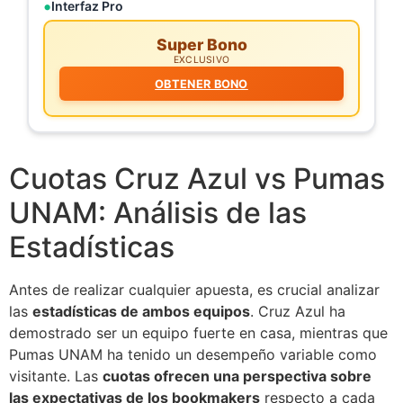
Interfaz Pro
Super Bono
EXCLUSIVO
OBTENER BONO
Cuotas Cruz Azul vs Pumas
UNAM: Análisis de las
Estadísticas
Antes de realizar cualquier apuesta, es crucial analizar
las
estadísticas de ambos equipos
. Cruz Azul ha
demostrado ser un equipo fuerte en casa, mientras que
Pumas UNAM ha tenido un desempeño variable como
visitante. Las
cuotas ofrecen una perspectiva sobre
las expectativas de los bookmakers
respecto a cada