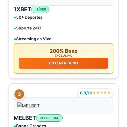
1XBET
LÍDER
50+ Deportes
Soporte 24/7
Streaming en Vivo
200% Bono
EXCLUSIVO
OBTENER BONO
8.9/10
★★★★★
3
MELBET
GENEROSO
Bonos Grandes