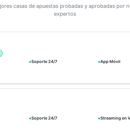
jores casas de apuestas probadas y aprobadas por n
expertos
Soporte 24/7
App Móvil
Soporte 24/7
Streaming en 