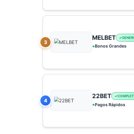
MELBET
GENER
3
Bonos Grandes
22BET
COMPLE
4
Pagos Rápidos