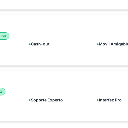
OSO
Cash-out
Móvil Amigabl
TO
Soporte Experto
Interfaz Pro