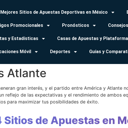
 Mejores Sitios de Apuestas Deportivas en México
igos Promocionales
Pronósticos
Consejos
tas y Estadísticas
Casas de Apuestas y Plataform
icaciones Móvil
Deportes
Guías y Comparat
s Atlante
neran gran interés, y el partido entre América y Atlante no
n reflejo de las expectativas y el rendimiento de ambos eq
jos para maximizar tus posibilidades de éxito.
4 Sitios de Apuestas en M