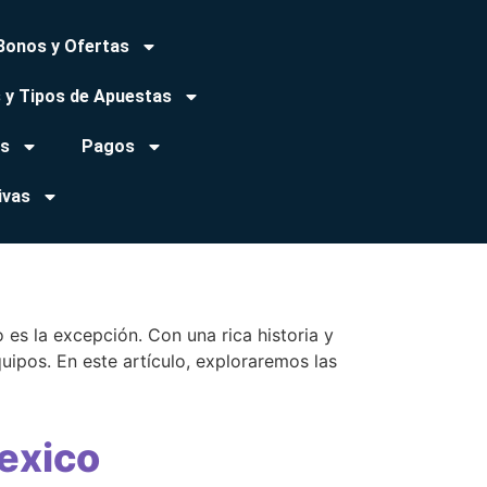
Bonos y Ofertas
 y Tipos de Apuestas
as
Pagos
ivas
 es la excepción. Con una rica historia y
uipos. En este artículo, exploraremos las
exico