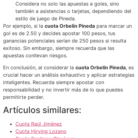
Considera no solo las apuestas a goles, sino
también a asistencias o tarjetas, dependiendo del
estilo de juego de Pineda.
Por ejemplo, si la
cuota Orbelín Pineda
para marcar un
gol es de 2.50 y decides apostar 100 pesos, tus
ganancias potenciales serían de 250 pesos si resulta
exitoso. Sin embargo, siempre recuerda que las
apuestas conllevan riesgos.
En conclusión, al considerar la
cuota Orbelín Pineda
, es
crucial hacer un análisis exhaustivo y aplicar estrategias
inteligentes. Recuerda siempre apostar con
responsabilidad y no invertir más de lo que puedes
permitirte perder.
Artículos similares:
Cuota Raúl Jiménez
Cuota Hirving Lozano