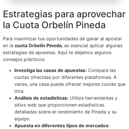
Estrategias para aprovechar
la Cuota Orbelín Pineda
Para maximizar tus oportunidades de ganar al apostar
en la
cuota Orbelín Pineda
, es esencial aplicar algunas
estrategias de apuestas. Aquí te dejamos algunos
consejos prácticos:
Investiga las casas de apuestas:
Compara las
cuotas ofrecidas por diferentes plataformas. A
veces, una casa puede ofrecer mejores cuotas que
otra.
Análisis de estadísticas:
Utiliza herramientas y
sitios web que proporcionen estadísticas
detalladas sobre el rendimiento de Pineda y su
equipo.
Apuesta en diferentes tipos de mercados: