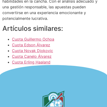
habilidades en la cancha. Con el análisis adecuado y
una gestión responsable, las apuestas pueden
convertirse en una experiencia emocionante y
potencialmente lucrativa.
Artículos similares:
Cuota Guillermo Ochoa
Cuota Edson Álvarez
Cuota Novak Djokovic
Cuota Canelo Álvarez
Cuota Erling Haaland