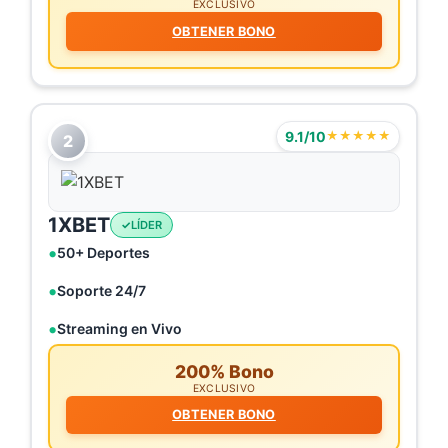
EXCLUSIVO
OBTENER BONO
9.1/10
★★★★★
2
1XBET
LÍDER
50+ Deportes
Soporte 24/7
Streaming en Vivo
200% Bono
EXCLUSIVO
OBTENER BONO