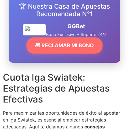
🏆 Nuestra Casa de Apuestas
Recomendada N°1
GGBet
Bono Exclusivo + Soporte 24/7
🎁 RECLAMAR MI BONO
Cuota Iga Swiatek:
Estrategias de Apuestas
Efectivas
Para maximizar las oportunidades de éxito al apostar
en Iga Swiatek, es esencial emplear estrategias
adecuadas. Aquí te dejamos algunos
consejos