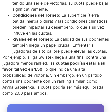
tenido una serie de victorias, su cuota puede bajar
significativamente.
Condiciones del Torneo:
La superficie (tierra
batida, hierba o dura) y las condiciones climáticas
pueden impactar su desempeño, lo que a su vez
influye en las cuotas.
Rivales en el Torneo:
La calidad de sus oponentes
también juega un papel crucial. Enfrentar a
jugadoras de alto calibre puede elevar las cuotas.
Por ejemplo, si Iga Swiatek llega a una final contra una
jugadora menos ranked, las
cuotas podrían estar a su
favor, tal vez en 1.50
, lo que indica una alta
probabilidad de victoria. Sin embargo, en un partido
contra una oponente con un ranking similar, como
Aryna Sabalenka, la cuota podría ser más equilibrada,
como 2.00 para ambos.