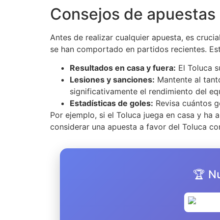
Consejos de apuestas 
Antes de realizar cualquier apuesta, es cruci
se han comportado en partidos recientes. Est
Resultados en casa y fuera:
El Toluca s
Lesiones y sanciones:
Mantente al tant
significativamente el rendimiento del eq
Estadísticas de goles:
Revisa cuántos go
Por ejemplo, si el Toluca juega en casa y ha 
considerar una apuesta a favor del Toluca co
🏆 N