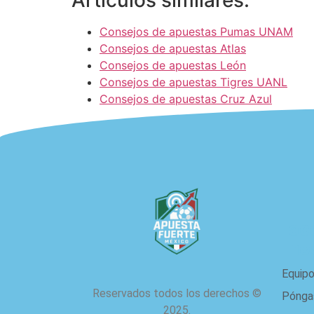
Consejos de apuestas Pumas UNAM
Consejos de apuestas Atlas
Consejos de apuestas León
Consejos de apuestas Tigres UANL
Consejos de apuestas Cruz Azul
ac
no
Equip
Reservados todos los derechos
©
Pónga
2025.