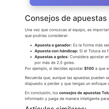
Consejos de apuestas T
Una vez que conozcas al equipo, es importan
que podrías considerar:
Apuesta a ganador:
Es la forma más sen
Apuesta con hándicap:
Si el Toluca es 
Apuestas a goles:
Considera apostar en 
por más de 2.5 goles.
Por ejemplo, si decides apostar
$100
a que e
Recuerda que, aunque las apuestas pueden se
dispuesto a perder y que tengas un enfoque d
En conclusión, los
consejos de apuestas Tol
informado y juega de manera inteligente para
Artículos similares: