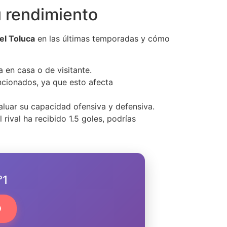
u rendimiento
el Toluca
en las últimas temporadas y cómo
 en casa o de visitante.
ncionados, ya que esto afecta
aluar su capacidad ofensiva y defensiva.
rival ha recibido 1.5 goles, podrías
°1
O