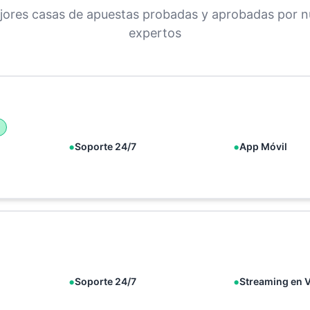
jores casas de apuestas probadas y aprobadas por n
expertos
Soporte 24/7
App Móvil
Soporte 24/7
Streaming en 