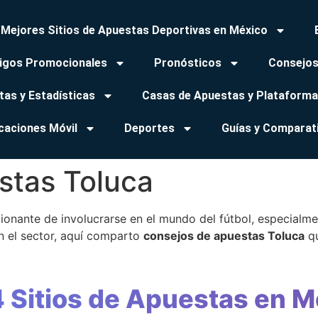
 Mejores Sitios de Apuestas Deportivas en México
igos Promocionales
Pronósticos
Consejos
tas y Estadísticas
Casas de Apuestas y Plataform
icaciones Móvil
Deportes
Guías y Comparat
stas Toluca
onante de involucrarse en el mundo del fútbol, especialm
n el sector, aquí comparto
consejos de apuestas Toluca
qu
4 Sitios de Apuestas en M