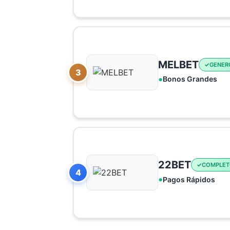
MELBET
GENER
3
Bonos Grandes
22BET
COMPLE
4
Pagos Rápidos