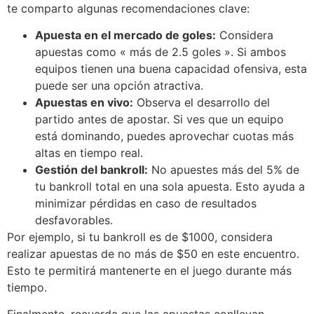
te comparto algunas recomendaciones clave:
Apuesta en el mercado de goles:
Considera
apuestas como « más de 2.5 goles ». Si ambos
equipos tienen una buena capacidad ofensiva, esta
puede ser una opción atractiva.
Apuestas en vivo:
Observa el desarrollo del
partido antes de apostar. Si ves que un equipo
está dominando, puedes aprovechar cuotas más
altas en tiempo real.
Gestión del bankroll:
No apuestes más del 5% de
tu bankroll total en una sola apuesta. Esto ayuda a
minimizar pérdidas en caso de resultados
desfavorables.
Por ejemplo, si tu bankroll es de $1000, considera
realizar apuestas de no más de $50 en este encuentro.
Esto te permitirá mantenerte en el juego durante más
tiempo.