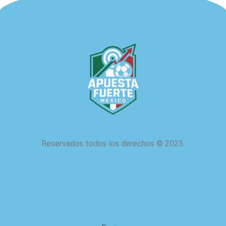
Reservados todos los derechos
©
2025.
acerca de nosotros