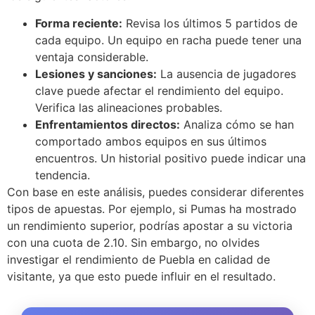
Forma reciente:
Revisa los últimos 5 partidos de
cada equipo. Un equipo en racha puede tener una
ventaja considerable.
Lesiones y sanciones:
La ausencia de jugadores
clave puede afectar el rendimiento del equipo.
Verifica las alineaciones probables.
Enfrentamientos directos:
Analiza cómo se han
comportado ambos equipos en sus últimos
encuentros. Un historial positivo puede indicar una
tendencia.
Con base en este análisis, puedes considerar diferentes
tipos de apuestas. Por ejemplo, si Pumas ha mostrado
un rendimiento superior, podrías apostar a su victoria
con una cuota de 2.10. Sin embargo, no olvides
investigar el rendimiento de Puebla en calidad de
visitante, ya que esto puede influir en el resultado.