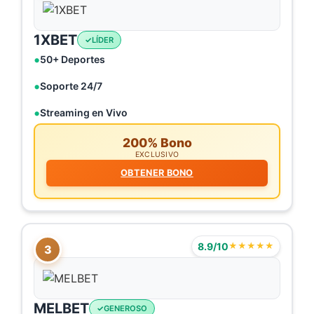
1XBET
LÍDER
50+ Deportes
Soporte 24/7
Streaming en Vivo
200% Bono
EXCLUSIVO
OBTENER BONO
8.9/10
★★★★★
3
MELBET
GENEROSO