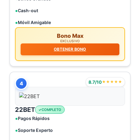
Cash-out
Móvil Amigable
Bono Max
EXCLUSIVO
OBTENER BONO
8.7/10
★★★★★
4
22BET
COMPLETO
Pagos Rápidos
Soporte Experto