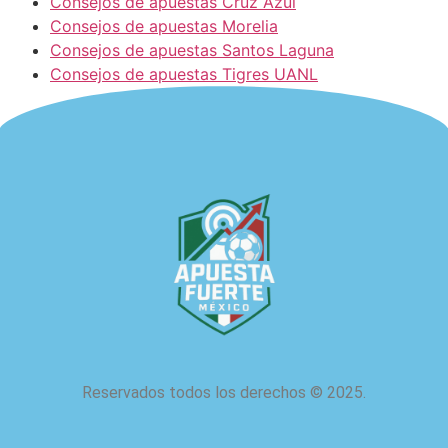
Consejos de apuestas Cruz Azul
Consejos de apuestas Morelia
Consejos de apuestas Santos Laguna
Consejos de apuestas Tigres UANL
Reservados todos los derechos
©
2025.