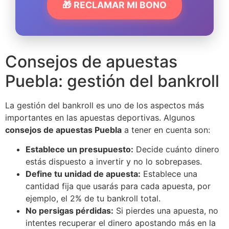
🎁 RECLAMAR MI BONO
Consejos de apuestas
Puebla: gestión del bankroll
La gestión del bankroll es uno de los aspectos más
importantes en las apuestas deportivas. Algunos
consejos de apuestas Puebla
a tener en cuenta son:
Establece un presupuesto:
Decide cuánto dinero
estás dispuesto a invertir y no lo sobrepases.
Define tu unidad de apuesta:
Establece una
cantidad fija que usarás para cada apuesta, por
ejemplo, el 2% de tu bankroll total.
No persigas pérdidas:
Si pierdes una apuesta, no
intentes recuperar el dinero apostando más en la