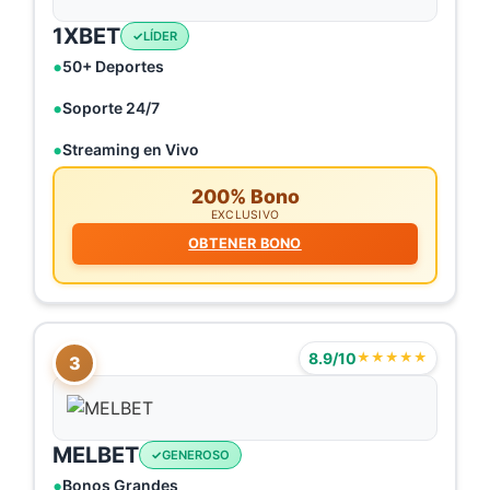
1XBET
LÍDER
50+ Deportes
Soporte 24/7
Streaming en Vivo
200% Bono
EXCLUSIVO
OBTENER BONO
8.9/10
★★★★★
3
MELBET
GENEROSO
Bonos Grandes