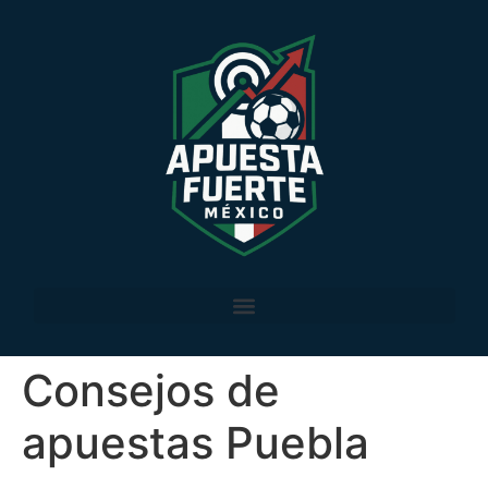
Consejos de
apuestas Puebla