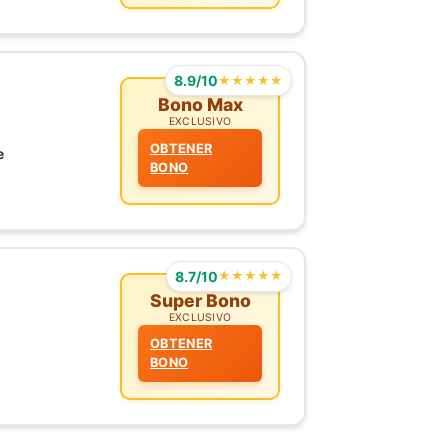
8.9/10
★★★★★
Bono Max
EXCLUSIVO
OBTENER
e
BONO
8.7/10
★★★★★
Super Bono
EXCLUSIVO
OBTENER
BONO