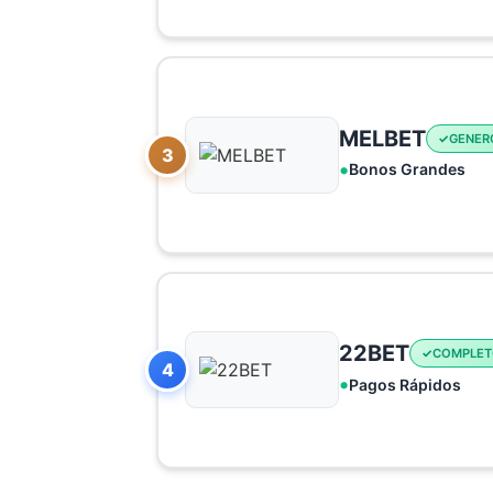
MELBET
GENER
3
Bonos Grandes
22BET
COMPLE
4
Pagos Rápidos