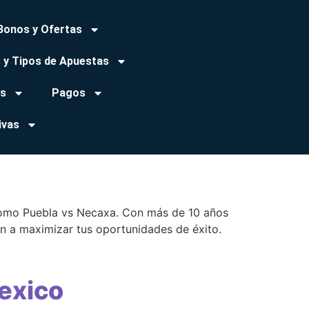
Bonos y Ofertas
 y Tipos de Apuestas
as
Pagos
ivas
 como Puebla vs Necaxa. Con más de 10 años
n a maximizar tus oportunidades de éxito.
exico