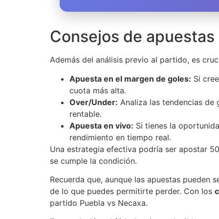
Consejos de apuestas 
Además del análisis previo al partido, es cruc
Apuesta en el margen de goles:
Si cree
cuota más alta.
Over/Under:
Analiza las tendencias de 
rentable.
Apuesta en vivo:
Si tienes la oportunid
rendimiento en tiempo real.
Una estrategia efectiva podría ser apostar 50 
se cumple la condición.
Recuerda que, aunque las apuestas pueden s
de lo que puedes permitirte perder. Con los
c
partido Puebla vs Necaxa.