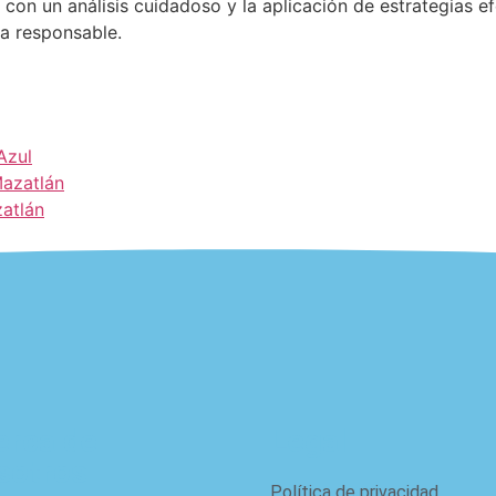
o con un análisis cuidadoso y la aplicación de estrategias 
a responsable.
Azul
Mazatlán
atlán
erca de
Legal
sotros
Política de privacidad