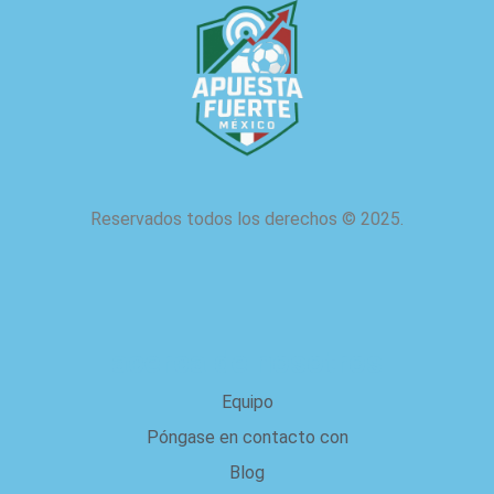
Reservados todos los derechos
©
2025.
acerca de nosotros
Equipo
Póngase en contacto con
Blog