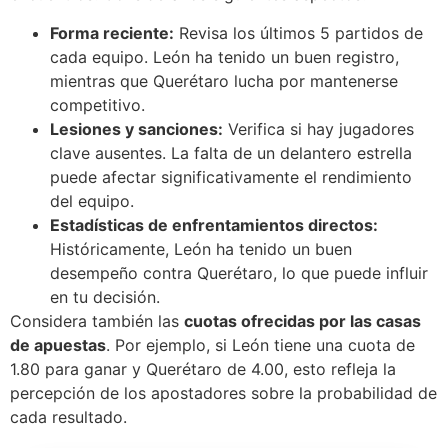
Forma reciente:
Revisa los últimos 5 partidos de
cada equipo. León ha tenido un buen registro,
mientras que Querétaro lucha por mantenerse
competitivo.
Lesiones y sanciones:
Verifica si hay jugadores
clave ausentes. La falta de un delantero estrella
puede afectar significativamente el rendimiento
del equipo.
Estadísticas de enfrentamientos directos:
Históricamente, León ha tenido un buen
desempeño contra Querétaro, lo que puede influir
en tu decisión.
Considera también las
cuotas ofrecidas por las casas
de apuestas
. Por ejemplo, si León tiene una cuota de
1.80 para ganar y Querétaro de 4.00, esto refleja la
percepción de los apostadores sobre la probabilidad de
cada resultado.