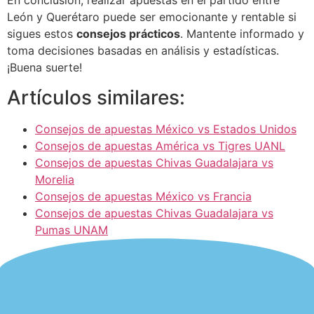
En conclusión, realizar apuestas en el partido entre
León y Querétaro puede ser emocionante y rentable si
sigues estos
consejos prácticos
. Mantente informado y
toma decisiones basadas en análisis y estadísticas.
¡Buena suerte!
Artículos similares:
Consejos de apuestas México vs Estados Unidos
Consejos de apuestas América vs Tigres UANL
Consejos de apuestas Chivas Guadalajara vs
Morelia
Consejos de apuestas México vs Francia
Consejos de apuestas Chivas Guadalajara vs
Pumas UNAM