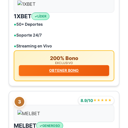
1XBET
LÍDER
50+ Deportes
Soporte 24/7
Streaming en Vivo
200% Bono
EXCLUSIVO
OBTENER BONO
8.9/10
★★★★★
3
MELBET
GENEROSO