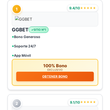
9.4/10
★★★★★
1
GGBET
SITIO N°1
Bono Generoso
Soporte 24/7
App Móvil
100% Bono
EXCLUSIVO
OBTENER BONO
9.1/10
★★★★★
2