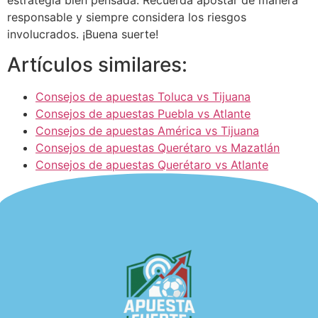
estrategia bien pensada. Recuerda apostar de manera
responsable y siempre considera los riesgos
involucrados. ¡Buena suerte!
Artículos similares:
Consejos de apuestas Toluca vs Tijuana
Consejos de apuestas Puebla vs Atlante
Consejos de apuestas América vs Tijuana
Consejos de apuestas Querétaro vs Mazatlán
Consejos de apuestas Querétaro vs Atlante