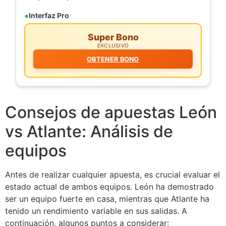
Interfaz Pro
Super Bono
EXCLUSIVO
OBTENER BONO
Consejos de apuestas León
vs Atlante: Análisis de
equipos
Antes de realizar cualquier apuesta, es crucial evaluar el
estado actual de ambos equipos. León ha demostrado
ser un equipo fuerte en casa, mientras que Atlante ha
tenido un rendimiento variable en sus salidas. A
continuación, algunos puntos a considerar: