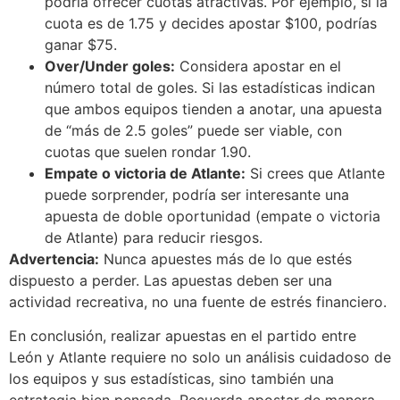
podría ofrecer cuotas atractivas. Por ejemplo, si la
cuota es de 1.75 y decides apostar $100, podrías
ganar $75.
Over/Under goles:
Considera apostar en el
número total de goles. Si las estadísticas indican
que ambos equipos tienden a anotar, una apuesta
de “más de 2.5 goles” puede ser viable, con
cuotas que suelen rondar 1.90.
Empate o victoria de Atlante:
Si crees que Atlante
puede sorprender, podría ser interesante una
apuesta de doble oportunidad (empate o victoria
de Atlante) para reducir riesgos.
Advertencia:
Nunca apuestes más de lo que estés
dispuesto a perder. Las apuestas deben ser una
actividad recreativa, no una fuente de estrés financiero.
En conclusión, realizar apuestas en el partido entre
León y Atlante requiere no solo un análisis cuidadoso de
los equipos y sus estadísticas, sino también una