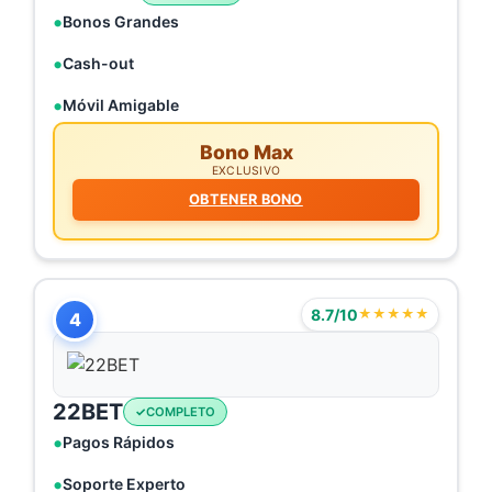
Bonos Grandes
Cash-out
Móvil Amigable
Bono Max
EXCLUSIVO
OBTENER BONO
8.7/10
★★★★★
4
22BET
COMPLETO
Pagos Rápidos
Soporte Experto