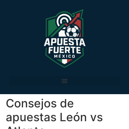
Consejos de
apuestas León vs