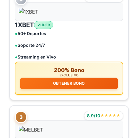
1XBET
LÍDER
50+ Deportes
Soporte 24/7
Streaming en Vivo
200% Bono
EXCLUSIVO
OBTENER BONO
8.9/10
★★★★★
3