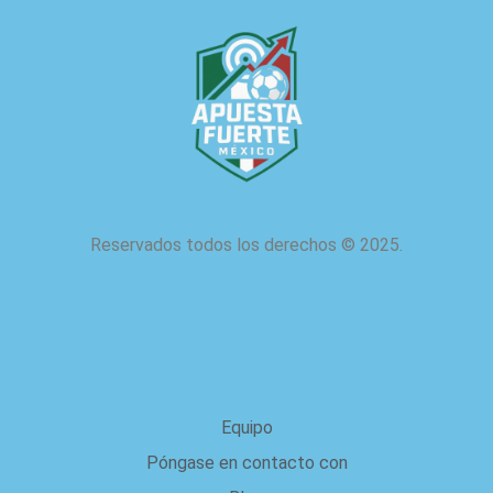
Reservados todos los derechos
©
2025.
acerca de nosotros
Equipo
Póngase en contacto con