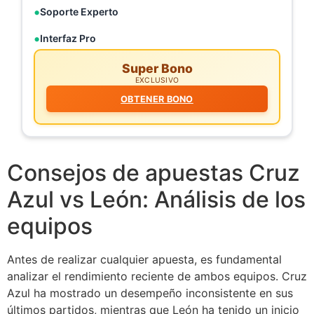
Soporte Experto
Interfaz Pro
Super Bono
EXCLUSIVO
OBTENER BONO
Consejos de apuestas Cruz
Azul vs León: Análisis de los
equipos
Antes de realizar cualquier apuesta, es fundamental
analizar el rendimiento reciente de ambos equipos. Cruz
Azul ha mostrado un desempeño inconsistente en sus
últimos partidos, mientras que León ha tenido un inicio