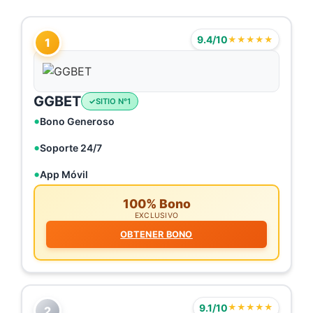
9.4/10
★★★★★
1
GGBET
SITIO N°1
Bono Generoso
Soporte 24/7
App Móvil
100% Bono
EXCLUSIVO
OBTENER BONO
9.1/10
★★★★★
2