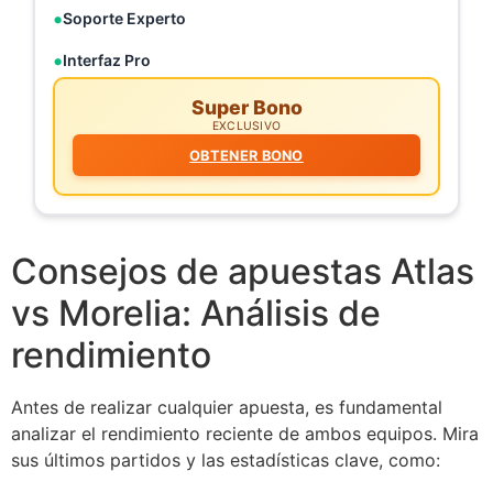
Soporte Experto
Interfaz Pro
Super Bono
EXCLUSIVO
OBTENER BONO
Consejos de apuestas Atlas
vs Morelia: Análisis de
rendimiento
Antes de realizar cualquier apuesta, es fundamental
analizar el rendimiento reciente de ambos equipos. Mira
sus últimos partidos y las estadísticas clave, como: