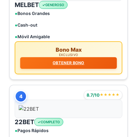
MELBET
GENEROSO
Bonos Grandes
Cash-out
Móvil Amigable
Bono Max
EXCLUSIVO
OBTENER BONO
8.7/10
★★★★★
4
22BET
COMPLETO
Pagos Rápidos