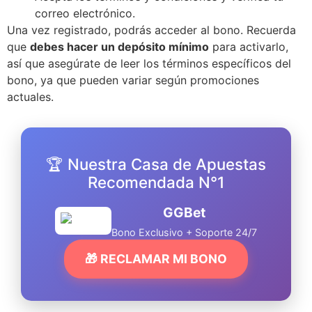
correo electrónico.
Una vez registrado, podrás acceder al bono. Recuerda
que
debes hacer un depósito mínimo
para activarlo,
así que asegúrate de leer los términos específicos del
bono, ya que pueden variar según promociones
actuales.
🏆 Nuestra Casa de Apuestas
Recomendada N°1
GGBet
Bono Exclusivo + Soporte 24/7
🎁 RECLAMAR MI BONO