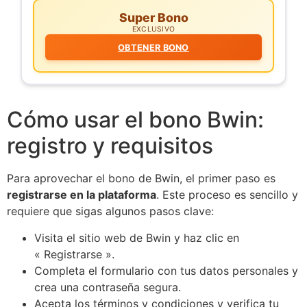
Super Bono
EXCLUSIVO
OBTENER BONO
Cómo usar el bono Bwin:
registro y requisitos
Para aprovechar el bono de Bwin, el primer paso es
registrarse en la plataforma
. Este proceso es sencillo y
requiere que sigas algunos pasos clave:
Visita el sitio web de Bwin y haz clic en
« Registrarse ».
Completa el formulario con tus datos personales y
crea una contraseña segura.
Acepta los términos y condiciones y verifica tu