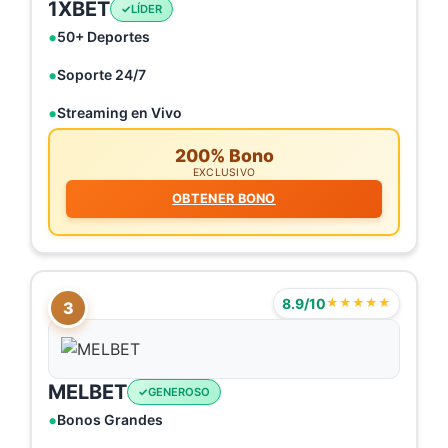
1XBET
LÍDER
50+ Deportes
Soporte 24/7
Streaming en Vivo
200% Bono
EXCLUSIVO
OBTENER BONO
8.9/10
★★★★★
3
MELBET
GENEROSO
Bonos Grandes