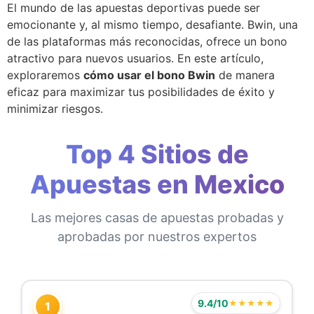
El mundo de las apuestas deportivas puede ser
emocionante y, al mismo tiempo, desafiante. Bwin, una
de las plataformas más reconocidas, ofrece un bono
atractivo para nuevos usuarios. En este artículo,
exploraremos
cómo usar el bono Bwin
de manera
eficaz para maximizar tus posibilidades de éxito y
minimizar riesgos.
Top 4 Sitios de
Apuestas en Mexico
Las mejores casas de apuestas probadas y
aprobadas por nuestros expertos
9.4/10
★★★★★
1