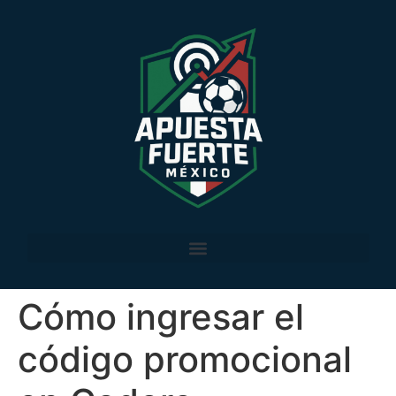
Cómo ingresar el
código promocional