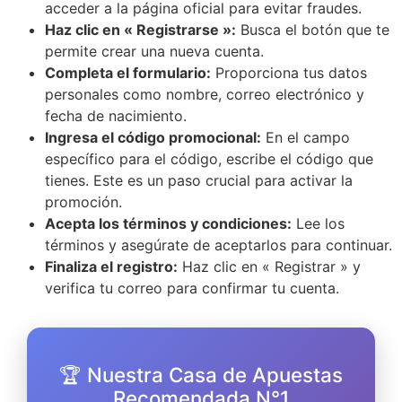
acceder a la página oficial para evitar fraudes.
Haz clic en « Registrarse »:
Busca el botón que te
permite crear una nueva cuenta.
Completa el formulario:
Proporciona tus datos
personales como nombre, correo electrónico y
fecha de nacimiento.
Ingresa el código promocional:
En el campo
específico para el código, escribe el código que
tienes. Este es un paso crucial para activar la
promoción.
Acepta los términos y condiciones:
Lee los
términos y asegúrate de aceptarlos para continuar.
Finaliza el registro:
Haz clic en « Registrar » y
verifica tu correo para confirmar tu cuenta.
🏆 Nuestra Casa de Apuestas
Recomendada N°1