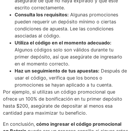
asegúrate de que no haya expirado y que esté
escrito correctamente.
Consulta los requisitos:
Algunas promociones
pueden requerir un depósito mínimo o ciertas
condiciones de apuesta. Lee las condiciones
asociadas al código.
Utiliza el código en el momento adecuado:
Algunos códigos solo son válidos durante tu
primer depósito, así que asegúrate de ingresarlo
en el momento correcto.
Haz un seguimiento de tus apuestas:
Después de
usar el código, verifica que los bonos o
promociones se hayan aplicado a tu cuenta.
Por ejemplo, si utilizas un código promocional que
ofrece un 100% de bonificación en tu primer depósito
hasta $200, asegúrate de depositar al menos esa
cantidad para maximizar tu beneficio.
En conclusión,
cómo ingresar el código promocional