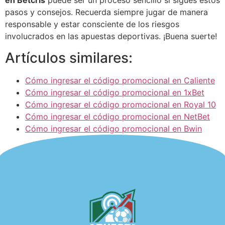
en Betcris
puede ser un proceso sencillo si sigues estos
pasos y consejos. Recuerda siempre jugar de manera
responsable y estar consciente de los riesgos
involucrados en las apuestas deportivas. ¡Buena suerte!
Artículos similares:
Cómo ingresar el código promocional en Caliente
Cómo ingresar el código promocional en 1xBet
Cómo ingresar el código promocional en Royal 10
Cómo ingresar el código promocional en NetBet
Cómo ingresar el código promocional en Bwin