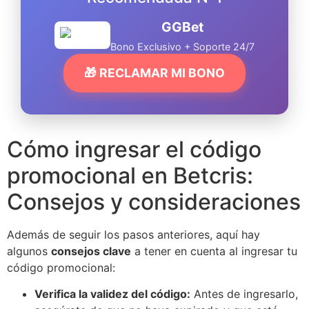
GGBet
Bono Exclusivo + Soporte 24/7
🎁 RECLAMAR MI BONO
Cómo ingresar el código
promocional en Betcris:
Consejos y consideraciones
Además de seguir los pasos anteriores, aquí hay
algunos
consejos clave
a tener en cuenta al ingresar tu
código promocional:
Verifica la validez del código:
Antes de ingresarlo,