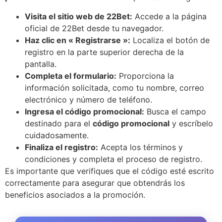
Visita el sitio web de 22Bet:
Accede a la página
oficial de 22Bet desde tu navegador.
Haz clic en « Registrarse »:
Localiza el botón de
registro en la parte superior derecha de la
pantalla.
Completa el formulario:
Proporciona la
información solicitada, como tu nombre, correo
electrónico y número de teléfono.
Ingresa el código promocional:
Busca el campo
destinado para el
código promocional
y escríbelo
cuidadosamente.
Finaliza el registro:
Acepta los términos y
condiciones y completa el proceso de registro.
Es importante que verifiques que el código esté escrito
correctamente para asegurar que obtendrás los
beneficios asociados a la promoción.