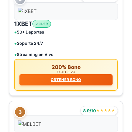
1XBET
LÍDER
50+ Deportes
Soporte 24/7
Streaming en Vivo
200% Bono
EXCLUSIVO
OBTENER BONO
8.9/10
★★★★★
3