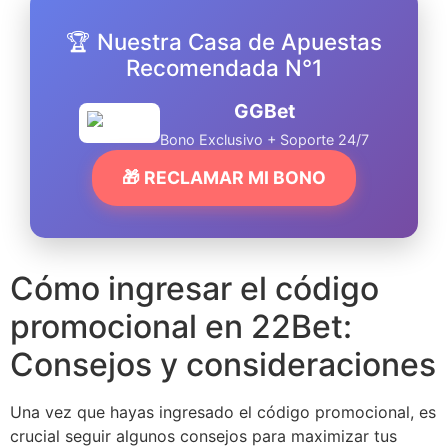
🏆 Nuestra Casa de Apuestas
Recomendada N°1
GGBet
Bono Exclusivo + Soporte 24/7
🎁 RECLAMAR MI BONO
Cómo ingresar el código
promocional en 22Bet:
Consejos y consideraciones
Una vez que hayas ingresado el código promocional, es
crucial seguir algunos consejos para maximizar tus