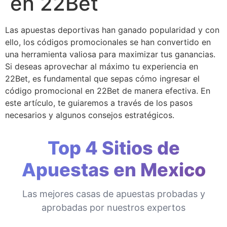
en 22Bet
Las apuestas deportivas han ganado popularidad y con
ello, los códigos promocionales se han convertido en
una herramienta valiosa para maximizar tus ganancias.
Si deseas aprovechar al máximo tu experiencia en
22Bet, es fundamental que sepas cómo ingresar el
código promocional en 22Bet de manera efectiva. En
este artículo, te guiaremos a través de los pasos
necesarios y algunos consejos estratégicos.
Top 4 Sitios de
Apuestas en Mexico
Las mejores casas de apuestas probadas y
aprobadas por nuestros expertos