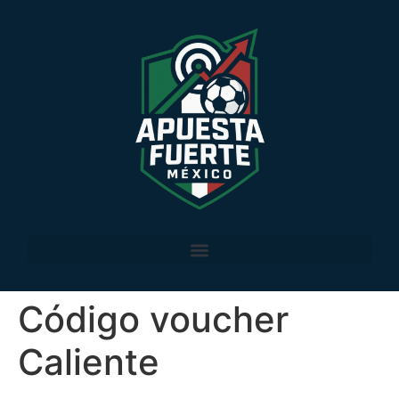
Código voucher
Caliente