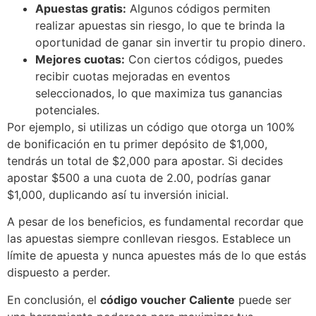
Apuestas gratis:
Algunos códigos permiten
realizar apuestas sin riesgo, lo que te brinda la
oportunidad de ganar sin invertir tu propio dinero.
Mejores cuotas:
Con ciertos códigos, puedes
recibir cuotas mejoradas en eventos
seleccionados, lo que maximiza tus ganancias
potenciales.
Por ejemplo, si utilizas un código que otorga un 100%
de bonificación en tu primer depósito de $1,000,
tendrás un total de $2,000 para apostar. Si decides
apostar $500 a una cuota de 2.00, podrías ganar
$1,000, duplicando así tu inversión inicial.
A pesar de los beneficios, es fundamental recordar que
las apuestas siempre conllevan riesgos. Establece un
límite de apuesta y nunca apuestes más de lo que estás
dispuesto a perder.
En conclusión, el
código voucher Caliente
puede ser