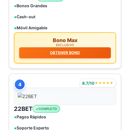
Bonos Grandes
Cash-out
Móvil Amigable
Bono Max
EXCLUSIVO
OBTENER BONO
8.7/10
★★★★★
4
22BET
COMPLETO
Pagos Rápidos
Soporte Experto