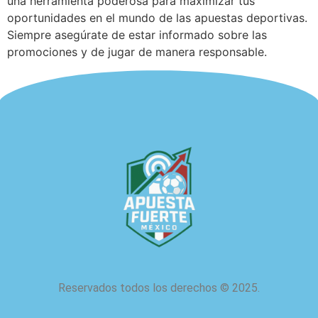
una herramienta poderosa para maximizar tus
oportunidades en el mundo de las apuestas deportivas.
Siempre asegúrate de estar informado sobre las
promociones y de jugar de manera responsable.
Reservados todos los derechos
©
2025.