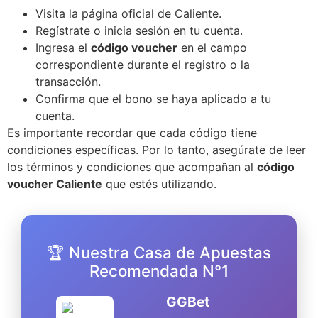
Visita la página oficial de Caliente.
Regístrate o inicia sesión en tu cuenta.
Ingresa el
código voucher
en el campo
correspondiente durante el registro o la
transacción.
Confirma que el bono se haya aplicado a tu
cuenta.
Es importante recordar que cada código tiene
condiciones específicas. Por lo tanto, asegúrate de leer
los términos y condiciones que acompañan al
código
voucher Caliente
que estés utilizando.
🏆 Nuestra Casa de Apuestas
Recomendada N°1
GGBet