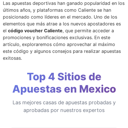
Las apuestas deportivas han ganado popularidad en los
últimos años, y plataformas como Caliente se han
posicionado como líderes en el mercado. Uno de los
elementos que más atrae a los nuevos apostadores es
el
código voucher Caliente
, que permite acceder a
promociones y bonificaciones exclusivas. En este
artículo, exploraremos cómo aprovechar al máximo
este código y algunos consejos para realizar apuestas
exitosas.
Top 4 Sitios de
Apuestas en Mexico
Las mejores casas de apuestas probadas y
aprobadas por nuestros expertos