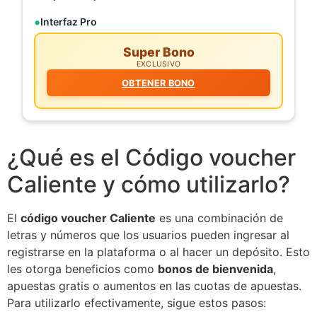
Interfaz Pro
Super Bono
EXCLUSIVO
OBTENER BONO
¿Qué es el Código voucher
Caliente y cómo utilizarlo?
El
código voucher Caliente
es una combinación de
letras y números que los usuarios pueden ingresar al
registrarse en la plataforma o al hacer un depósito. Esto
les otorga beneficios como
bonos de bienvenida
,
apuestas gratis o aumentos en las cuotas de apuestas.
Para utilizarlo efectivamente, sigue estos pasos: