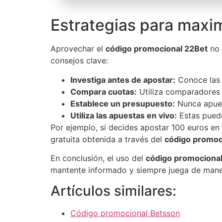
Estrategias para maxi
Aprovechar el
código promocional 22Bet
no 
consejos clave:
Investiga antes de apostar:
Conoce las e
Compara cuotas:
Utiliza comparadores d
Establece un presupuesto:
Nunca apuest
Utiliza las apuestas en vivo:
Estas puede
Por ejemplo, si decides apostar 100 euros en 
gratuita obtenida a través del
código promoc
En conclusión, el uso del
código promociona
mantente informado y siempre juega de manera
Artículos similares:
Código promocional Betsson