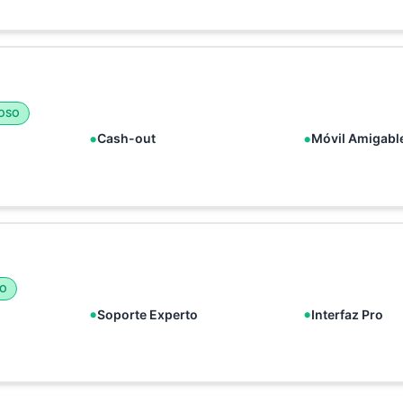
OSO
Cash-out
Móvil Amigabl
TO
Soporte Experto
Interfaz Pro