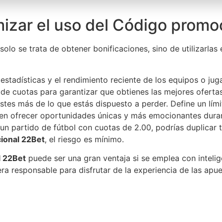
mizar el uso del Código promo
solo se trata de obtener bonificaciones, sino de utilizarlas
stadísticas y el rendimiento reciente de los equipos o jug
e cuotas para garantizar que obtienes las mejores ofertas
es más de lo que estás dispuesto a perder. Define un límit
n ofrecer oportunidades únicas y más emocionantes duran
un partido de fútbol con cuotas de 2.00, podrías duplicar tu
ional 22Bet
, el riesgo es mínimo.
l 22Bet
puede ser una gran ventaja si se emplea con intelig
 responsable para disfrutar de la experiencia de las apue