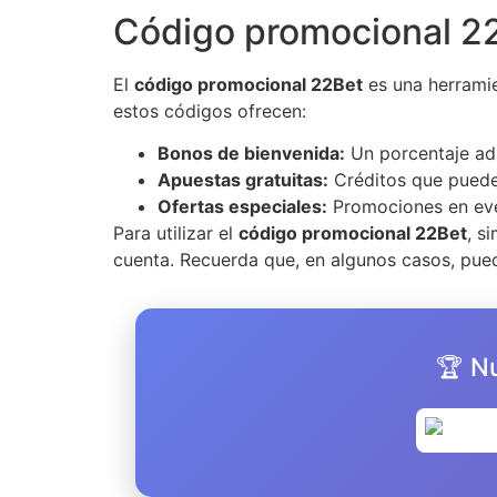
Código promocional 22
El
código promocional 22Bet
es una herramie
estos códigos ofrecen:
Bonos de bienvenida:
Un porcentaje adi
Apuestas gratuitas:
Créditos que puedes 
Ofertas especiales:
Promociones en eve
Para utilizar el
código promocional 22Bet
, s
cuenta. Recuerda que, en algunos casos, pued
🏆 N