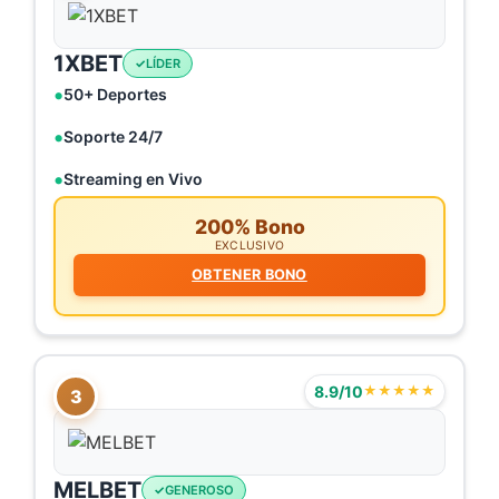
1XBET
LÍDER
50+ Deportes
Soporte 24/7
Streaming en Vivo
200% Bono
EXCLUSIVO
OBTENER BONO
8.9/10
★★★★★
3
MELBET
GENEROSO