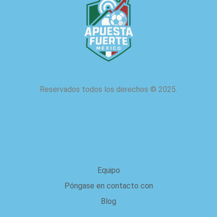
Reservados todos los derechos
©
2025.
acerca de nosotros
Equipo
Póngase en contacto con
Blog