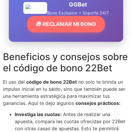
GGBet
Bono Exclusivo + Soporte 24/7
🎁 RECLAMAR MI BONO
Beneficios y consejos sobre
el código de bono 22Bet
El uso del
código de bono 22Bet
no solo te brinda un
impulso inicial en tu saldo, sino que también puede ser
una herramienta estratégica para maximizar tus
ganancias. Aquí te dejo algunos
consejos prácticos:
Investiga las cuotas:
Antes de realizar una
apuesta, compara las cuotas ofrecidas por 22Bet
con otras casas de apuestas. Esto te permitirá