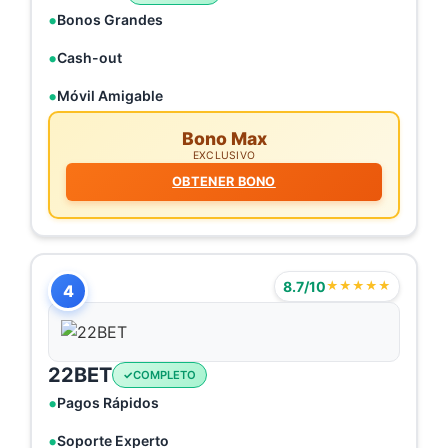
Bonos Grandes
Cash-out
Móvil Amigable
Bono Max
EXCLUSIVO
OBTENER BONO
8.7/10
★★★★★
4
22BET
COMPLETO
Pagos Rápidos
Soporte Experto