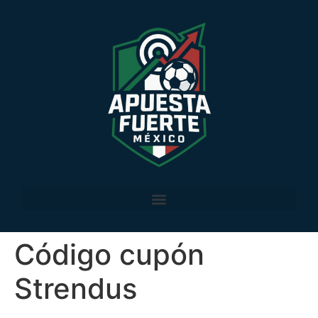
Código cupón
Strendus