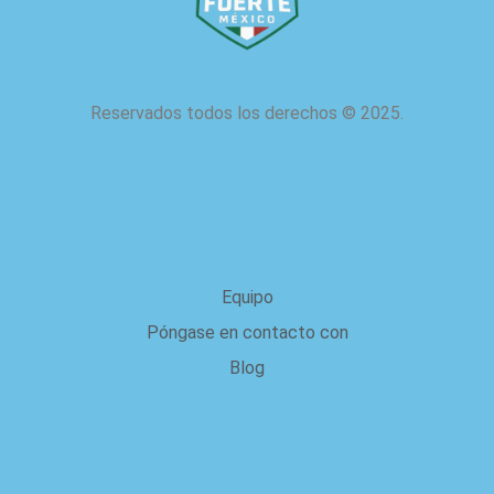
Reservados todos los derechos
©
2025.
acerca de nosotros
Equipo
Póngase en contacto con
Blog
Legal