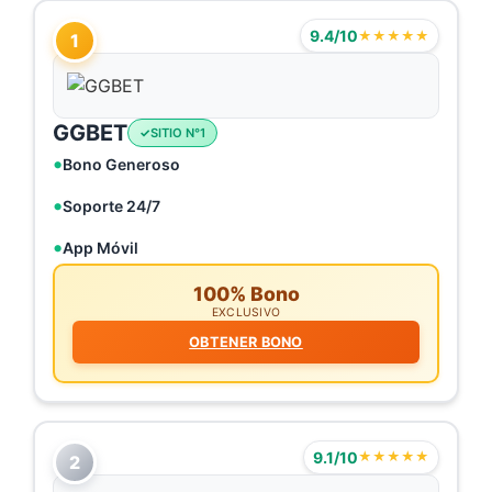
9.4/10
★★★★★
1
GGBET
SITIO N°1
Bono Generoso
Soporte 24/7
App Móvil
100% Bono
EXCLUSIVO
OBTENER BONO
9.1/10
★★★★★
2