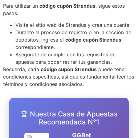
Para utilizar un
código cupón Strendus
, sigue estos
pasos:
Visita el sitio web de Strendus y crea una cuenta.
Durante el proceso de registro o en la sección de
depósitos, ingresa el
código cupón Strendus
correspondiente.
Asegúrate de cumplir con los requisitos de
apuesta para poder retirar tus ganancias.
Recuerda, cada
código cupón Strendus
puede tener
condiciones específicas, así que es fundamental leer los
términos y condiciones asociados.
🏆 Nuestra Casa de Apuestas
Recomendada N°1
GGBet