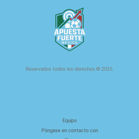
Reservados todos los derechos
©
2025.
acerca de nosotros
Equipo
Póngase en contacto con