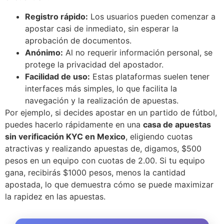
Registro rápido:
Los usuarios pueden comenzar a
apostar casi de inmediato, sin esperar la
aprobación de documentos.
Anónimo:
Al no requerir información personal, se
protege la privacidad del apostador.
Facilidad de uso:
Estas plataformas suelen tener
interfaces más simples, lo que facilita la
navegación y la realización de apuestas.
Por ejemplo, si decides apostar en un partido de fútbol,
puedes hacerlo rápidamente en una
casa de apuestas
sin verificación KYC en Mexico
, eligiendo cuotas
atractivas y realizando apuestas de, digamos, $500
pesos en un equipo con cuotas de 2.00. Si tu equipo
gana, recibirás $1000 pesos, menos la cantidad
apostada, lo que demuestra cómo se puede maximizar
la rapidez en las apuestas.