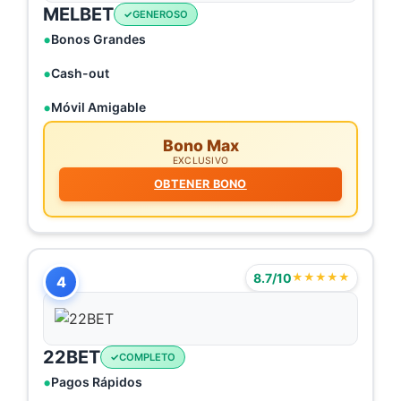
MELBET
GENEROSO
Bonos Grandes
Cash-out
Móvil Amigable
Bono Max
EXCLUSIVO
OBTENER BONO
8.7/10
★★★★★
4
22BET
COMPLETO
Pagos Rápidos