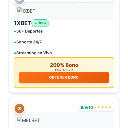
1XBET
LÍDER
50+ Deportes
Soporte 24/7
Streaming en Vivo
200% Bono
EXCLUSIVO
OBTENER BONO
8.9/10
★★★★★
3