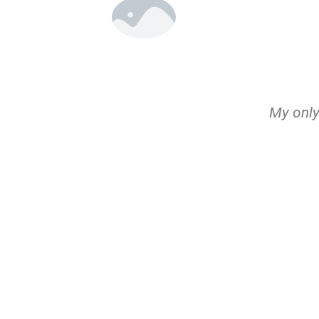
 this project that helped me in the
My only
ult time of my life!
John Doe
CEO