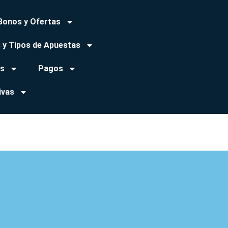
Bonos y Ofertas
 y Tipos de Apuestas
as
Pagos
ivas