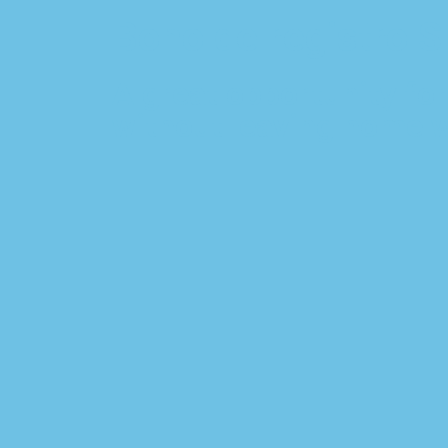
Bono de registro 
A great opportunity for
without leaving home w