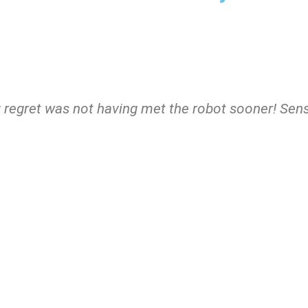
 regret was not having met the robot sooner! Sens
John Doe
CEO