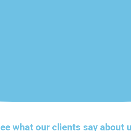
ee what our clients say about 