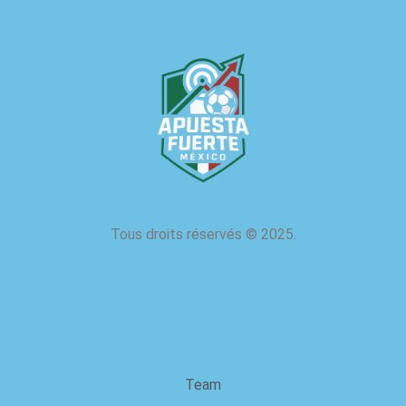
Tous droits réservés
©
2025.
à propos de nous
Team