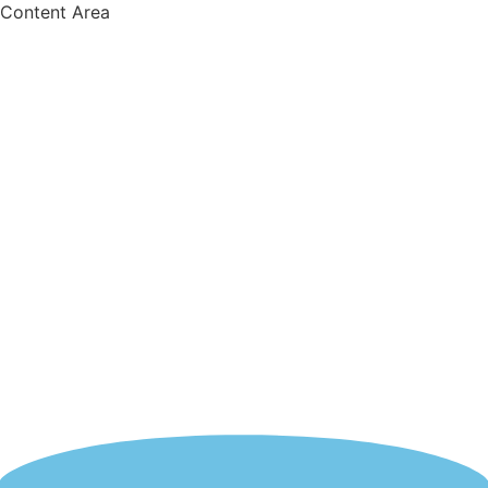
Content Area