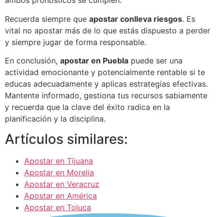
ambos pronósticos se cumplen.
Recuerda siempre que
apostar conlleva riesgos
. Es
vital no apostar más de lo que estás dispuesto a perder
y siempre jugar de forma responsable.
En conclusión,
apostar en Puebla
puede ser una
actividad emocionante y potencialmente rentable si te
educas adecuadamente y aplicas estrategias efectivas.
Mantente informado, gestiona tus recursos sabiamente
y recuerda que la clave del éxito radica en la
planificación y la disciplina.
Artículos similares:
Apostar en Tijuana
Apostar en Morelia
Apostar en Veracruz
Apostar en América
Apostar en Toluca