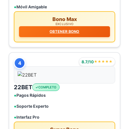
Móvil Amigable
Bono Max
EXCLUSIVO
OBTENER BONO
8.7/10
★★★★★
4
22BET
COMPLETO
Pagos Rápidos
Soporte Experto
Interfaz Pro