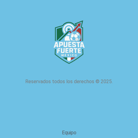
Reservados todos los derechos
©
2025.
acerca de nosotros
Equipo