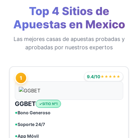
Top 4 Sitios de
Apuestas en Mexico
Las mejores casas de apuestas probadas y
aprobadas por nuestros expertos
9.4/10
★★★★★
1
GGBET
SITIO N°1
Bono Generoso
Soporte 24/7
App Móvil