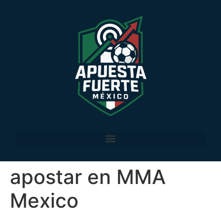
apostar en MMA
Mexico