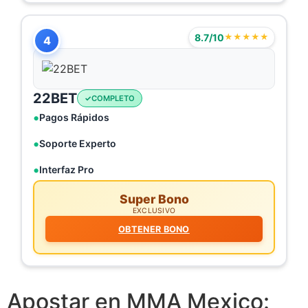
8.7/10
★★★★★
4
22BET
COMPLETO
Pagos Rápidos
Soporte Experto
Interfaz Pro
Super Bono
EXCLUSIVO
OBTENER BONO
Apostar en MMA Mexico: