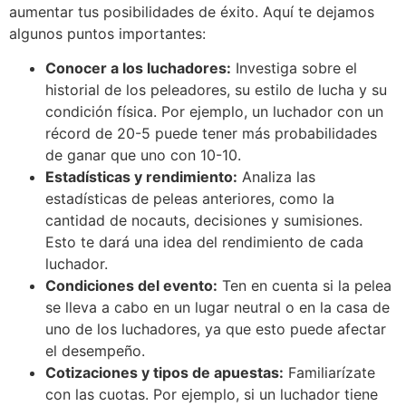
aumentar tus posibilidades de éxito. Aquí te dejamos
algunos puntos importantes:
Conocer a los luchadores:
Investiga sobre el
historial de los peleadores, su estilo de lucha y su
condición física. Por ejemplo, un luchador con un
récord de 20-5 puede tener más probabilidades
de ganar que uno con 10-10.
Estadísticas y rendimiento:
Analiza las
estadísticas de peleas anteriores, como la
cantidad de nocauts, decisiones y sumisiones.
Esto te dará una idea del rendimiento de cada
luchador.
Condiciones del evento:
Ten en cuenta si la pelea
se lleva a cabo en un lugar neutral o en la casa de
uno de los luchadores, ya que esto puede afectar
el desempeño.
Cotizaciones y tipos de apuestas:
Familiarízate
con las cuotas. Por ejemplo, si un luchador tiene