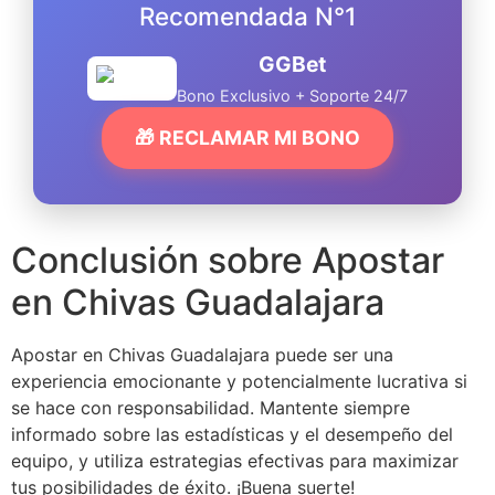
Recomendada N°1
GGBet
Bono Exclusivo + Soporte 24/7
🎁 RECLAMAR MI BONO
Conclusión sobre Apostar
en Chivas Guadalajara
Apostar en Chivas Guadalajara puede ser una
experiencia emocionante y potencialmente lucrativa si
se hace con responsabilidad. Mantente siempre
informado sobre las estadísticas y el desempeño del
equipo, y utiliza estrategias efectivas para maximizar
tus posibilidades de éxito. ¡Buena suerte!