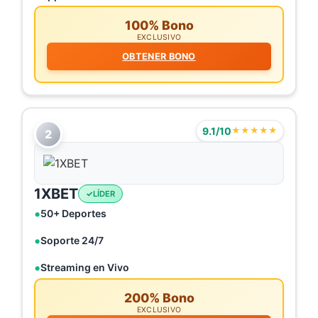
100% Bono
EXCLUSIVO
OBTENER BONO
9.1/10
★★★★★
2
1XBET
LÍDER
50+ Deportes
Soporte 24/7
Streaming en Vivo
200% Bono
EXCLUSIVO