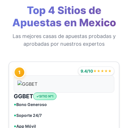
Top 4 Sitios de
Apuestas en Mexico
Las mejores casas de apuestas probadas y
aprobadas por nuestros expertos
9.4/10
★★★★★
1
GGBET
SITIO N°1
Bono Generoso
Soporte 24/7
App Móvil