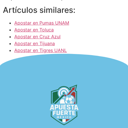
Artículos similares:
Apostar en Pumas UNAM
Apostar en Toluca
Apostar en Cruz Azul
Apostar en Tijuana
Apostar en Tigres UANL