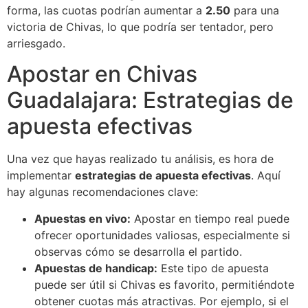
forma, las cuotas podrían aumentar a
2.50
para una
victoria de Chivas, lo que podría ser tentador, pero
arriesgado.
Apostar en Chivas
Guadalajara: Estrategias de
apuesta efectivas
Una vez que hayas realizado tu análisis, es hora de
implementar
estrategias de apuesta efectivas
. Aquí
hay algunas recomendaciones clave:
Apuestas en vivo:
Apostar en tiempo real puede
ofrecer oportunidades valiosas, especialmente si
observas cómo se desarrolla el partido.
Apuestas de handicap:
Este tipo de apuesta
puede ser útil si Chivas es favorito, permitiéndote
obtener cuotas más atractivas. Por ejemplo, si el